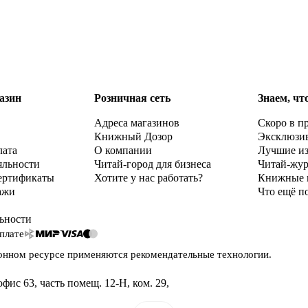
азин
Розничная сеть
Знаем, чт
Адреса магазинов
Скоро в п
Книжный Дозор
Эксклюзи
лата
О компании
Лучшие и
яльности
Читай-город для бизнеса
Читай-жу
ертификаты
Хотите у нас работать?
Книжные 
ажи
Что ещё п
ьности
плате
онном ресурсе применяются
рекомендательные технологии
.
офис 63, часть помещ. 12-Н, ком. 29
,