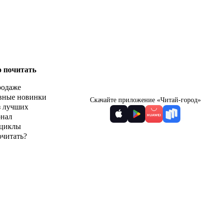
о почитать
родаже
вные новинки
Скачайте приложение «Читай-город»
з лучших
рнал
циклы
очитать?