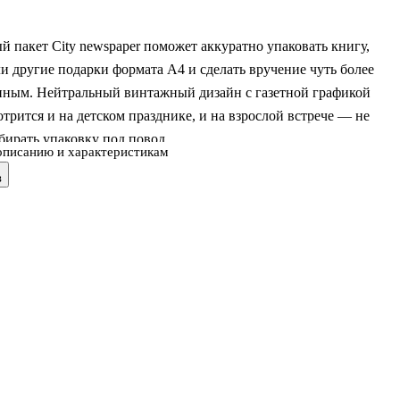
 пакет City newspaper поможет аккуратно упаковать книгу,
и другие подарки формата А4 и сделать вручение чуть более
нным. Нейтральный винтажный дизайн с газетной графикой
трится и на детском празднике, и на взрослой встрече — не
ирать упаковку под повод.
описанию и характеристикам
в
лнен из бумаги и подходит для использования как подарочная
а также для переноски документов и покупок из Читай-город.
ариант, когда хочется оформить подарок быстро и со вкусом.