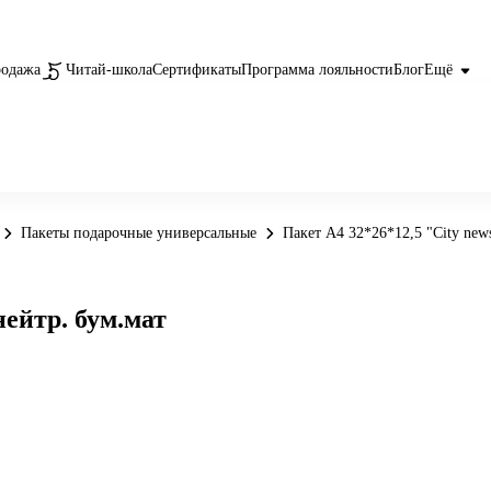
родажа
Читай-школа
Сертификаты
Программа лояльности
Блог
Ещё
Пакеты подарочные универсальные
Пакет А4 32*26*12,5 "City new
нейтр. бум.мат