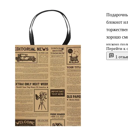
Подарочный
блокнот ил
торжестве
хорошо смо
нужно подб
Перейти к 
1 отзы
Пакет выпо
упаковка, 
Отличный в