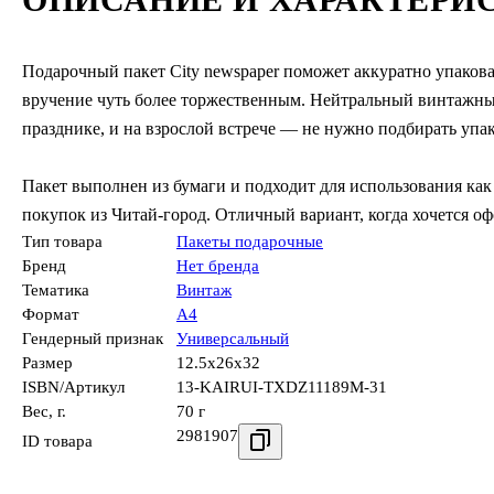
Подарочный пакет City newspaper поможет аккуратно упакова
вручение чуть более торжественным. Нейтральный винтажный
празднике, и на взрослой встрече — не нужно подбирать упа
Пакет выполнен из бумаги и подходит для использования как
покупок из Читай-город. Отличный вариант, когда хочется оф
Тип товара
Пакеты подарочные
Бренд
Нет бренда
Тематика
Винтаж
Формат
А4
Гендерный признак
Универсальный
Размер
12.5x26x32
ISBN/Артикул
13-KAIRUI-TXDZ11189M-31
Вес, г.
70 г
2981907
ID товара