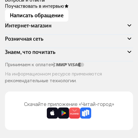
Поучаствовать в интервью
Написать обращение
Интернет-магазин
Акции
Розничная сеть
Распродажа
Доставка и оплата
Адреса магазинов
Знаем, что почитать
Программа лояльности
Книжный Дозор
Подарочные сертификаты
О компании
Скоро в продаже
Принимаем к оплате
Правила продажи
Читай-город для бизнеса
Эксклюзивные новинки
На информационном ресурсе применяются
Политика конфиденциальности
Хотите у нас работать?
Лучшие из лучших
рекомендательные технологии
.
Читай-журнал
Книжные циклы
Что ещё почитать?
Скачайте приложение «Читай-город»