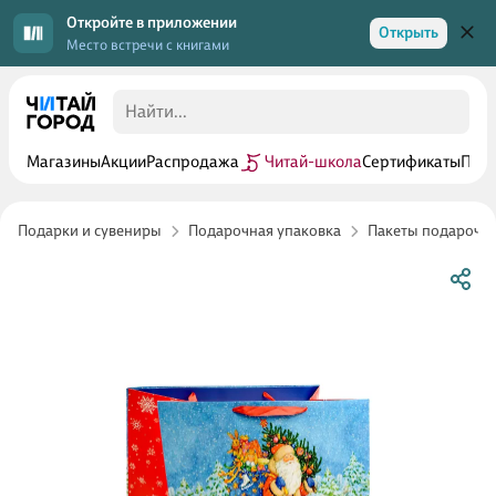
Откройте в приложении
Открыть
Место встречи с книгами
Магазины
Акции
Распродажа
Читай-школа
Сертификаты
Прог
Подарки и сувениры
Подарочная упаковка
Пакеты подарочн