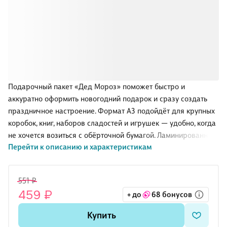
Подарочный пакет «Дед Мороз» поможет быстро и
аккуратно оформить новогодний подарок и сразу создать
праздничное настроение. Формат А3 подойдёт для крупных
коробок, книг, наборов сладостей и игрушек — удобно, когда
не хочется возиться с обёрточной бумагой. Ламинированная
Перейти к описанию и характеристикам
бумага выглядит нарядно и практична: пакет лучше держит
форму и защищает содержимое от случайных потёртостей и
капель. Универсальный дизайн уместен и для детей, и для
551 ₽
взрослых.
459 ₽
+ до
68 бонусов
Купить