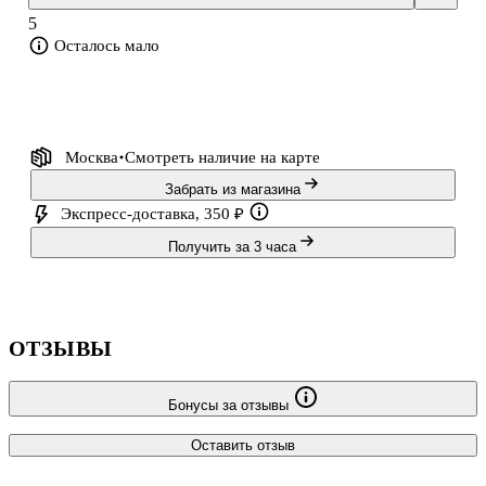
Идеально для корпоративных подарков, сладких сюрпризов для
5
детей и новогодних ярмарок. Создайте magic новогодней сказки
Осталось мало
с помощью деталей!
Москва
Смотреть наличие
на карте
Забрать из магазина
Экспресс-доставка, 350 ₽
Получить за 3 часа
ОТЗЫВЫ
Бонусы за отзывы
Оставить отзыв