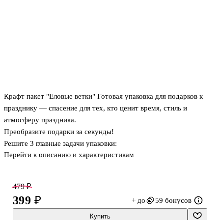
Крафт пакет "Еловые ветки" Готовая упаковка для подарков к
празднику — спасение для тех, кто ценит время, стиль и
атмосферу праздника.
Преобразите подарки за секунды!
Решите 3 главные задачи упаковки:
Перейти к описанию и характеристикам
Сэкономите время: Не нужно мучиться с бумагой и скотчем.
Готовое решение «положил-подарил».
Удивите стилем: Яркий дизайн с мандаринами выглядит дорого и
479 ₽
по-праздничному.
399 ₽
+ до
59 бонусов
Подчеркнете заботу: Эко-упаковка показывает ваше внимание к
деталям и окружающей среде.
Купить