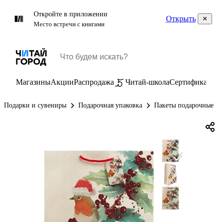
Откройте в приложении
Открыть
Место встречи с книгами
Магазины
Акции
Распродажа
Читай-школа
Сертификаты
П
Подарки и сувениры
Подарочная упаковка
Пакеты подарочные