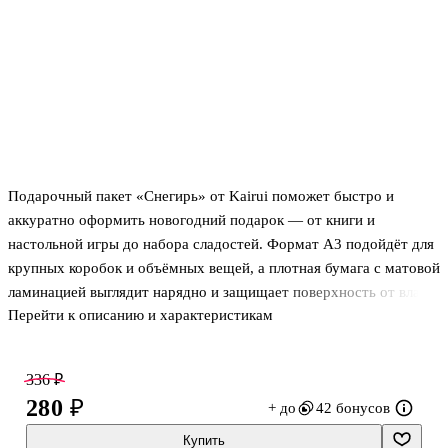
Подарочный пакет «Снегирь» от Kairui поможет быстро и
аккуратно оформить новогодний подарок — от книги и
настольной игры до набора сладостей. Формат А3 подойдёт для
крупных коробок и объёмных вещей, а плотная бумага с матовой
ламинацией выглядит нарядно и защищает поверхность от влаги
Перейти к описанию и характеристикам
и потёртостей. Зимний дизайн со снегирём создаёт праздничное
настроение, а удобные ручки позволяют комфортно нести
подарок в гости или на корпоратив.
336 ₽
280 ₽
+ до
42 бонусов
Купить