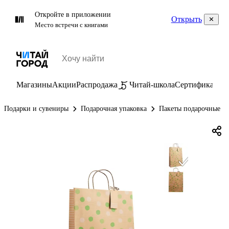
Откройте в приложении
Открыть
Место встречи с книгами
Магазины
Акции
Распродажа
Читай-школа
Сертификаты
П
Подарки и сувениры
Подарочная упаковка
Пакеты подарочные