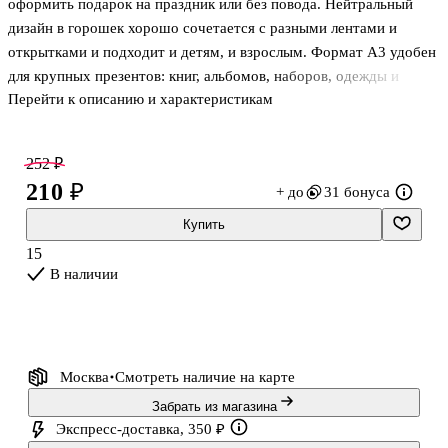
оформить подарок на праздник или без повода. Нейтральный
дизайн в горошек хорошо сочетается с разными лентами и
открытками и подходит и детям, и взрослым. Формат А3 удобен
для крупных презентов: книг, альбомов, наборов, одежды и
Перейти к описанию и характеристикам
сувениров. Плотные ручки комфортно держать в руке —
отличный вариант, когда хочется быстро упаковать подарок со
вкусом.
252 ₽
210 ₽
+ до
31 бонуса
Купить
15
В наличии
Москва
Смотреть наличие
на карте
Забрать из магазина
Экспресс-доставка, 350 ₽