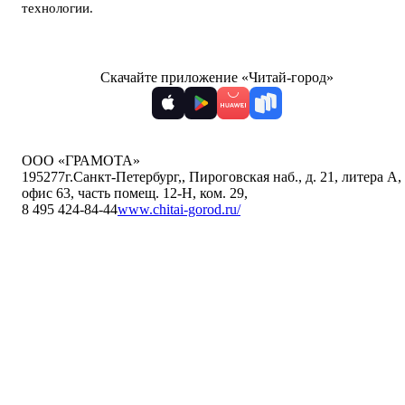
технологии
.
Скачайте приложение «Читай-город»
ООО «ГРАМОТА»
195277
г.Санкт-Петербург,
,
Пироговская наб., д. 21, литера А,
офис 63, часть помещ. 12-Н, ком. 29
,
8 495 424-84-44
www.chitai-gorod.ru/