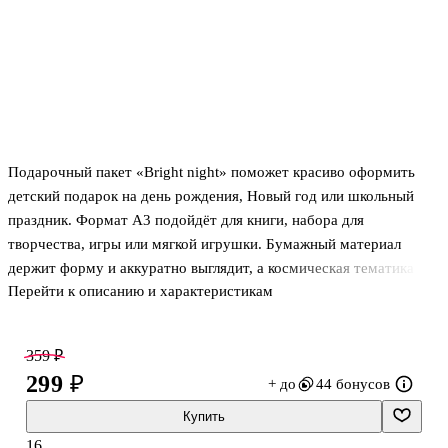
Подарочный пакет «Bright night» поможет красиво оформить
детский подарок на день рождения, Новый год или школьный
праздник. Формат А3 подойдёт для книги, набора для
творчества, игры или мягкой игрушки. Бумажный материал
держит форму и аккуратно выглядит, а космическая тематика
Перейти к описанию и характеристикам
делает упаковку особенно выразительной — приятно дарить
сразу, без лишних хлопот.
359 ₽
Обратите внимание: товар продаётся в ассортименте, выбор
299 ₽
+ до
44 бонусов
конкретного дизайна недоступен.
Купить
16