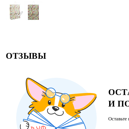
ОТЗЫВЫ
ОСТ
И П
Оставьте 