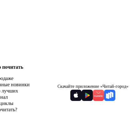
о почитать
родаже
вные новинки
Скачайте приложение «Читай-город»
з лучших
рнал
циклы
очитать?