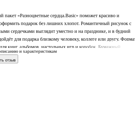
й пакет «Разноцветные сердца.Basic» поможет красиво и
 оформить подарок без лишних хлопот. Романтичный рисунок с
ыми сердечками выглядит уместно и на празднике, и в будний
ойдёт для подарка близкому человеку, коллеге или другу. Форма
для книг, альбомов, настольных игр и коробок. Бумажный
описанию и характеристикам
 матовой ламинацией делает пакет более прочным и защищает
ть отзыв
ь от потёртостей, а ручки позволяют комфортно нести подарок.