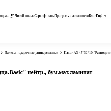
родажа
Читай-школа
Сертификаты
Программа лояльности
Блог
Ещё
Пакеты подарочные универсальные
Пакет А3 45*32*10 "Разноцветн
ца.Basic" нейтр., бум.мат.ламинат