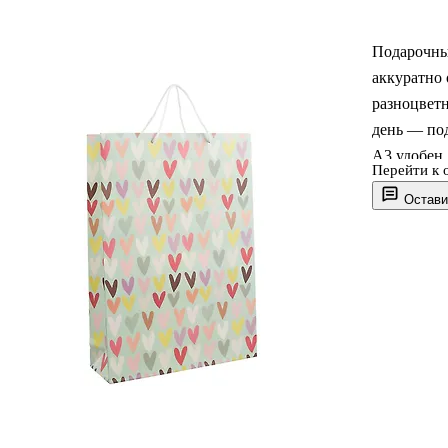
Подарочны
аккуратно
разноцветн
день — под
А3 удобен 
Перейти к 
материал с
Остави
поверхност