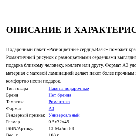
ОПИСАНИЕ И ХАРАКТЕРИ
Подарочный пакет «Разноцветные сердца.Basic» поможет кра
Романтичный рисунок с разноцветными сердечками выглядит 
подарка близкому человеку, коллеге или другу. Формат А3 уд
материал с матовой ламинацией делает пакет более прочным 
комфортно нести подарок.
Тип товара
Пакеты подарочные
Бренд
Нет бренда
Тематика
Романтика
Формат
А3
Гендерный признак
Универсальный
Размер
0.5x32x45
ISBN/Артикул
13-MaJun-88
Вес, г.
108 г