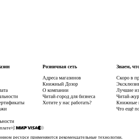
азин
Розничная сеть
Знаем, чт
Адреса магазинов
Скоро в п
Книжный Дозор
Эксклюзи
лата
О компании
Лучшие и
яльности
Читай-город для бизнеса
Читай-жу
ертификаты
Хотите у нас работать?
Книжные 
ажи
Что ещё п
ьности
плате
онном ресурсе применяются
рекомендательные технологии
.