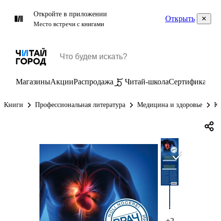
Откройте в приложении
Открыть
Место встречи с книгами
Магазины
Акции
Распродажа
Читай-школа
Сертификаты
П
Книги
Профессиональная литература
Медицина и здоровье
К
+2