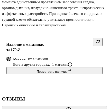
момента единственным проявлением заболевания сердца,
органов дыхания, желудочно-кишечного тракта, невротических
и аффективных расстройств. При оценке болевого синдрома в
грудной клетке обязательно учитывают прогностическую
Перейти к описанию и характеристикам
значимость заболевания, которое могло вызвать появление боли.
Хроническая (интермиттирующая или стабильная) боль в
грудной клетке, как правило, не требует неотложной помощи,
Наличие в магазинах
для уточнения ее генеза в плановом порядке проводят
за 179 ₽
дополнительные лабораторные и инструментальные
Москва
Нет в наличии
исследования.
Есть в других городах,
1 магазин
Посмотреть наличие
И, наоборот, остро возникшая интенсивная боль в грудной
клетке, не купирующаяся приемом нитратов в течение 15 мину
ОТЗЫВЫ