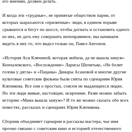
его мнению, должен делать.
И когда эти «трудные», не принятые обществом парни, от
которых шарахаются «приличные» люди, в едином порыве
срываются и бегут по шоссе, чтобы догнать и остановить одного
из них, не дать ему совершить непоправимое, мы начинаем
видеть в них то, что видел только он, Павел Антонов.
«История Аси Клячиной, которая любила, да не вышла замуж»
Кончаловского, «Восхождение» Ларисы Шепитько, «Не болит
голова у дятла» и «Пацаны» Динары Асановой и многие другие
культовые советские фильмы были сняты по сценариям Юрия
Клепикова. Все они о простых, совсем не выдающихся людях.
Но эти люди живые, настоящие, искренние. Разве можно забыть
историю «Мама вышла замуж»? И то же можно сказать обо всех
повестях, рассказах и сценариях Юрия Клепикова.
Сборник объединяет сценарии и рассказы мастера, чье имя
прочно связано с советским кино и историей отечественного