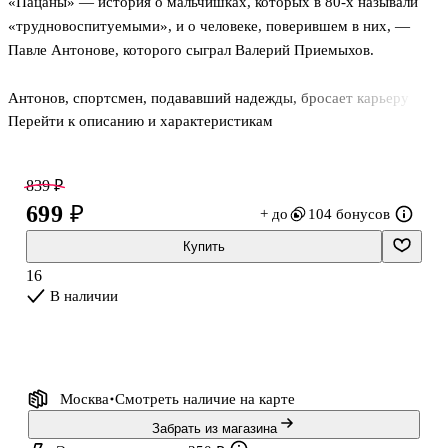
«Пацаны» — история о мальчишках, которых в 80-х называли
«трудновоспитуемыми», и о человеке, поверившем в них, —
Павле Антонове, которого сыграл Валерий Приемыхов.
Антонов, спортсмен, подававший надежды, бросает карьеру
Перейти к описанию и характеристикам
ради этих мальчишек — он, возможно, единственный видит в
них людей, а не будущих преступников. Ему не всегда с ними
просто, он не ждет благодарности — просто делает то, что, по
839 ₽
его мнению, должен делать.
699 ₽
+ до
104 бонусов
И когда эти «трудные», не принятые обществом парни, от
Купить
которых шарахаются «приличные» люди, в едином порыве
16
срываются и бегут по шоссе, чтобы догнать и остановить одного
В наличии
из них, не дать ему совершить непоправимое, мы начинаем
видеть в них то, что видел только он
Москва
Смотреть наличие
на карте
Забрать из магазина