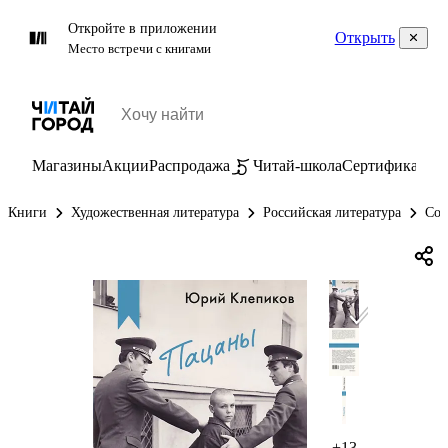
Откройте в приложении
Открыть
Место встречи с книгами
Магазины
Акции
Распродажа
Читай-школа
Сертификаты
П
Книги
Художественная литература
Российская литература
Сов
+13