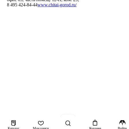
8 495 424-84-44
www.chitai-gorod.ru/
Каталог
Мои книги
Корзина
Войти