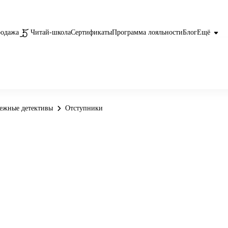
родажа
Читай-школа
Сертификаты
Программа лояльности
Блог
Ещё
ежные детективы
Отступники