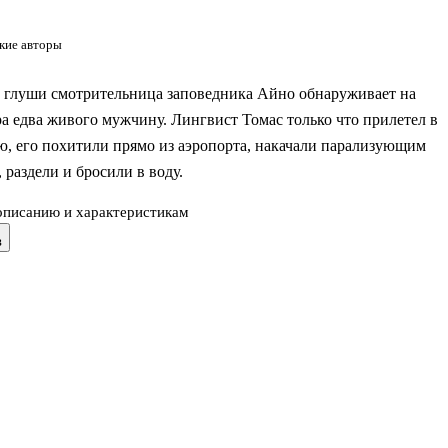
кие авторы
 глуши смотрительница заповедника Айно обнаруживает на
ра едва живого мужчину. Лингвист Томас только что прилетел в
, его похитили прямо из аэропорта, накачали парализующим
 раздели и бросили в воду.
описанию и характеристикам
ивает Томаса, и вместе они начинают выяснять, кто и почему
в
о убить. Становится понятно, что Томаса преследуют байкеры,
тят ему за то, чего он не совершал.