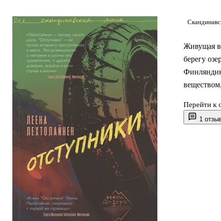
Скандинавс
Живущая в
берегу озе
Финляндию
веществом,
Перейти к 
Айно выхаж
1 отзы
пытался ег
которые мс