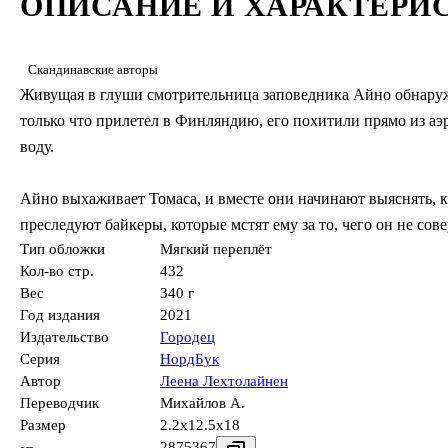
ОПИСАНИЕ И ХАРАКТЕРИ
Скандинавские авторы
Живущая в глуши смотрительница заповедника Айно обнаружи
только что прилетел в Финляндию, его похитили прямо из аэ
воду.
Айно выхаживает Томаса, и вместе они начинают выяснять, к
преследуют байкеры, которые мстят ему за то, чего он не сов
Тип обложки
Мягкий переплёт
Кол-во стр.
432
Вес
340 г
Год издания
2021
Издательство
Городец
Серия
НордБук
Автор
Леена Лехтолайнен
Переводчик
Михайлов А.
Размер
2.2x12.5x18
2875367