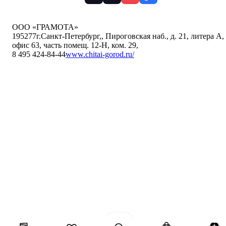
ООО «ГРАМОТА»
195277
г.Санкт-Петербург,
,
Пироговская наб., д. 21, литера А,
офис 63, часть помещ. 12-Н, ком. 29
,
8 495 424-84-44
www.chitai-gorod.ru/