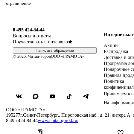
ограничение
8 495 424-84-44
Интернет-маг
Вопросы и ответы
Поучаствовать в интервью
Акции
Написать обращение
Распродажа
© 2026, Читай-город
ООО «ГРАМОТА»
Доставка и оп
Программа ло
Подарочные с
Правила прод
Политика
конфиденциал
Принимаем к о
На информаци
ООО «ГРАМОТА»
195277
г.Санкт-Петербург,
,
Пироговская наб., д. 21, литера А, 
8 495 424-84-44
www.chitai-gorod.ru/