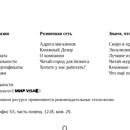
азин
Розничная сеть
Знаем, чт
Адреса магазинов
Скоро в п
Книжный Дозор
Эксклюзи
лата
О компании
Лучшие и
яльности
Читай-город для бизнеса
Читай-жу
ертификаты
Хотите у нас работать?
Книжные 
ажи
Что ещё п
ьности
плате
онном ресурсе применяются
рекомендательные технологии
.
офис 63, часть помещ. 12-Н, ком. 29
,