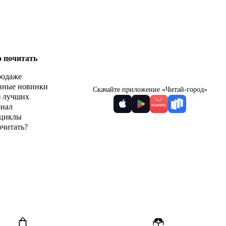
о почитать
родаже
вные новинки
Скачайте приложение «Читай-город»
з лучших
рнал
циклы
очитать?