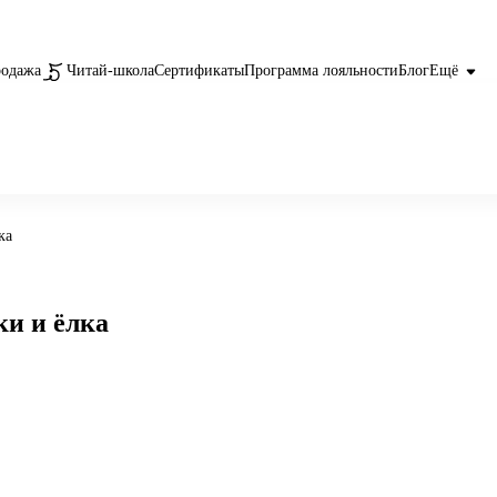
родажа
Читай-школа
Сертификаты
Программа лояльности
Блог
Ещё
ка
ки и ёлка