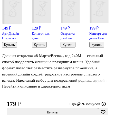
149 ₽
129 ₽
149 ₽
199 ₽
Арт Дизайн
Конверт для
Открытка
Конверт для
Открытка
денег
двойная
денег Новый
двойная
Универсальный
День
год код
Купить
Купить
Купить
Купить
Универсальная
код 810
Рождения
МК/830H
Молодежная
код 230
Двойная открытка «8 Марта/Весна», код 240М — стильный
код 230
способ поздравить женщин с праздником весны. Удобный
формат позволяет разместить развёрнутое пожелание, а
весенний дизайн создаёт радостное настроение с первого
взгляда. Идеальный выбор для поздравлений родных, друзей и
Перейти к описанию и характеристикам
коллег.
179 ₽
+ до
26 бонусов
Купить