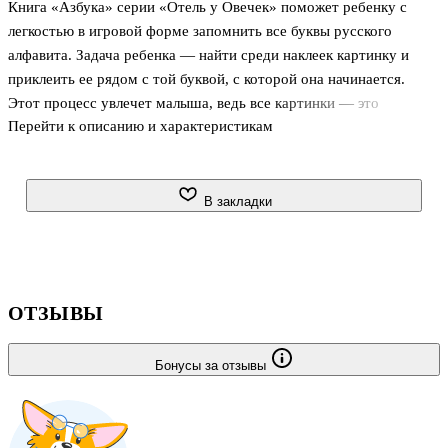
Книга «Азбука» серии «Отель у Овечек» поможет ребенку с
легкостью в игровой форме запомнить все буквы русского
алфавита. Задача ребенка — найти среди наклеек картинку и
приклеить ее рядом с той буквой, с которой она начинается.
Этот процесс увлечет малыша, ведь все картинки — это
Перейти к описанию и характеристикам
знакомые предметы или герои из мультсериала. А клеить
наклейки — занятие не только очень захватывающее, но и
полезное. Оно способствует развитию мелкой моторики, логики,
внимания и мышления.
В закладки
Благодаря удобному формату заниматься по книгам серии
«Отель у Овечек. Развивающие наклейки» можно где угодно:
дома, в поездке и на прогулке.
ОТЗЫВЫ
Бонусы за отзывы