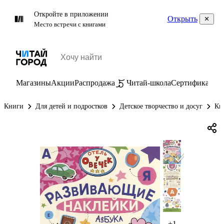
Откройте в приложении
Открыть
Место встречи с книгами
Магазины
Акции
Распродажа
Читай-школа
Сертификаты
П
Книги
Для детей и подростков
Детское творчество и досуг
Кн
+1