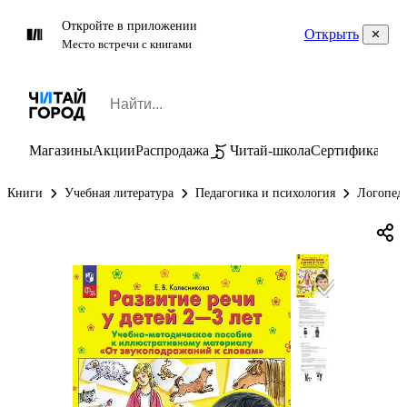
Откройте в приложении
Открыть
Место встречи с книгами
Магазины
Акции
Распродажа
Читай-школа
Сертификаты
П
Книги
Учебная литература
Педагогика и психология
Логопеди