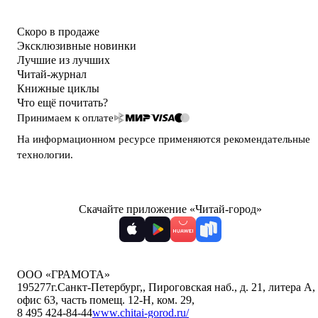
Скоро в продаже
Эксклюзивные новинки
Лучшие из лучших
Читай-журнал
Книжные циклы
Что ещё почитать?
Принимаем к оплате
На информационном ресурсе применяются
рекомендательные
технологии
.
Скачайте приложение «Читай-город»
ООО «ГРАМОТА»
195277
г.Санкт-Петербург,
,
Пироговская наб., д. 21, литера А,
офис 63, часть помещ. 12-Н, ком. 29
,
8 495 424-84-44
www.chitai-gorod.ru/