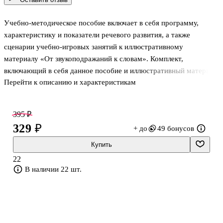
Учебно-методическое пособие включает в себя программу,
характеристику и показатели речевого развития, а также
сценарии учебно-игровых занятий к иллюстративному
материалу «От звукоподражаний к словам». Комплект,
включающий в себя данное пособие и иллюстративный материал
Перейти к описанию и характеристикам
«От звукоподражаний к словам», разработан в соответствии с
разделом «Развитие речи», представленным в комплексных
программах воспитания и обучения детей в дошкольных
395 ₽
образовательных организациях. Советуем в работе с детьми
329 ₽
+ до
49 бонусов
использовать одновременно оба пособия. Комплект
предназначен для групповой и индивидуальной работы
Купить
взрослого (родителя, педагога, гувернёра) с ребёнком.
22
Рекомендуется широкому кругу специалистов, работающих
В наличии 22 шт.