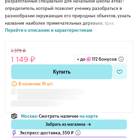
разработанный специально для начальной школы атлас-
определитель, который позволит ученику разобраться в
разнообразии окружающих его природных объектов, узнать
названия наиболее примечательных деревьев, трав,
Перейти к описанию и характеристикам
насекомых, птиц, камней под ногами, созвездий в небе и
многого другого. Атлас станет постоянным спутником
ребенка во время школьных экскурсий, уроков, прогулок с
1 379 ₽
родителями, летнего отдыха. Соответствует ФГОС.
1 149 ₽
+ до
172 бонусов
Купить
В наличии 19 шт.
Москва
Смотреть наличие
на карте
Забрать из магазина
Экспресс-доставка, 350 ₽