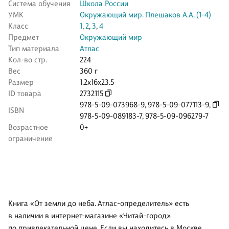
Система обучения
Школа России
УМК
Окружающий мир. Плешаков А.А. (1-4)
Класс
1
,
2
,
3
,
4
Предмет
Окружающий мир
Тип материала
Атлас
Кол-во стр.
224
Вес
360 г
Размер
1.2x16x23.5
ID товара
2732115
978-5-09-073968-9
,
978-5-09-077113-9
,
ISBN
978-5-09-089183-7
,
978-5-09-096279-7
Возрастное
0+
ограничение
Книга «От земли до неба. Атлас-определитель» есть
в наличии в интернет-магазине «Читай-город»
по привлекательной цене. Если вы находитесь в Москве,