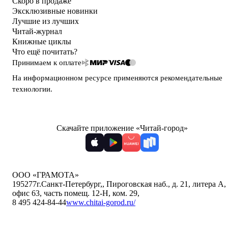
Скоро в продаже
Эксклюзивные новинки
Лучшие из лучших
Читай-журнал
Книжные циклы
Что ещё почитать?
Принимаем к оплате
На информационном ресурсе применяются
рекомендательные
технологии
.
Скачайте приложение «Читай-город»
ООО «ГРАМОТА»
195277
г.Санкт-Петербург,
,
Пироговская наб., д. 21, литера А,
офис 63, часть помещ. 12-Н, ком. 29
,
8 495 424-84-44
www.chitai-gorod.ru/