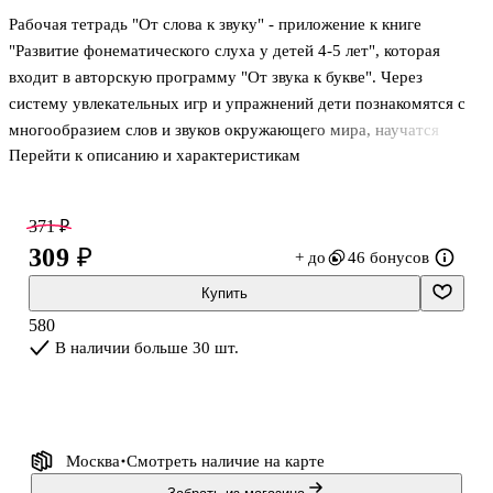
Рабочая тетрадь "От слова к звуку" - приложение к книге
"Развитие фонематического слуха у детей 4-5 лет", которая
входит в авторскую программу "От звука к букве". Через
систему увлекательных игр и упражнений дети познакомятся с
многообразием слов и звуков окружающего мира, научатся
Перейти к описанию и характеристикам
делить слова на слоги, произносить звуки изолированно.
Включение ребенка в самостоятельное решение проблемных
игровых заданий в тетради является эффективным средством
371 ₽
обучения и станет хорошей базой на следующем этапе обучения.
309 ₽
+ до
46 бонусов
Рекомендуется широкому кругу специалистов, работающих в
дошкольно-образовательных учреждениях, родителям для
Купить
занятий с детьми дома. Ранее книга издавалась изд-ом
580
«Ювентой», но в данный моме
В наличии больше 30 шт.
Москва
Смотреть наличие
на карте