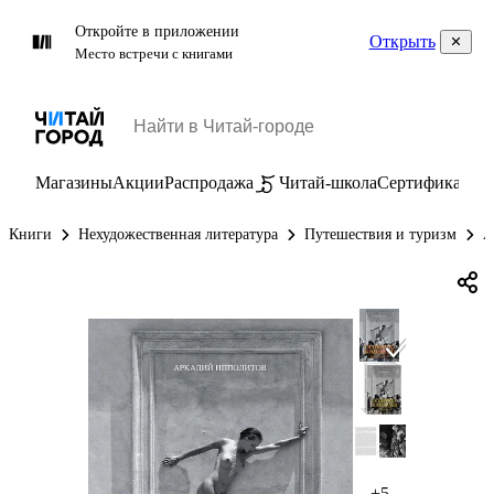
Откройте в приложении
Открыть
Место встречи с книгами
Магазины
Акции
Распродажа
Читай-школа
Сертификаты
П
Книги
Нехудожественная литература
Путешествия и туризм
А
+5