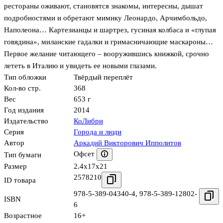
рестораны оживают, становятся знакомы, интересны, дышат
подробностями и обретают мимику Леонардо, Арчимбольдо,
Наполеона… Картезианцы и шартрез, гусиная колбаса и «глупая
говядина», миланские гадалки и гримасничающие маскароны…
Первое желание читающего – вооружившись книжкой, срочно
лететь в Италию и увидеть ее новыми глазами.
Тип обложки
Твёрдый переплёт
Кол-во стр.
368
Вес
653 г
Год издания
2014
Издательство
КоЛибри
Серия
Города и люди
Автор
Аркадий Викторович Ипполитов
Офсет
Тип бумаги
Размер
2.4x17x21
2578210
ID товара
978-5-389-04340-4
,
978-5-389-12802-
ISBN
6
Возрастное
16+