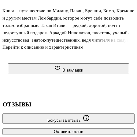
Книга – путешествие по Милану, Павии, Брешии, Комо, Кремоне
и другим местам Ломбардии, которое могут себе позволить
только избранные. Такая Италия – редкий, дорогой, почти
недоступный подарок. Аркадий Ипполитов, писатель, ученый-
искусствовед, знаток-путешественник, ведя читателя на самую
Перейти к описанию и характеристикам
блестящую из всех возможных экскурсий, не только
рассказывает, что посмотреть, но и открывает, как увидеть.
Замки, соборы, дворцы, картины, улицы, площади, статуи и
рестораны оживают, становятся знакомы, интересны, дышат
В закладки
подробностями и обретают мимику Леонардо, Арчимбольдо,
Наполеона… Картезианцы и шартрез, гусиная колбаса и «глупая
говядина», миланские гадалки и гримасничающие маскароны…
Первое желание чит
ОТЗЫВЫ
Бонусы за отзывы
Оставить отзыв