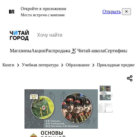
Откройте в приложении
Открыть
Место встречи с книгами
Магазины
Акции
Распродажа
Читай-школа
Сертификаты
П
Книги
Учебная литература
Образование
Прикладные предмет