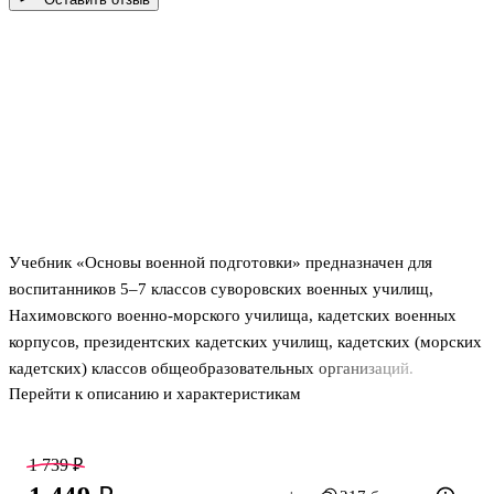
Учебник «Основы военной подготовки» предназначен для
воспитанников 5–7 классов суворовских военных училищ,
Нахимовского военно-морского училища, кадетских военных
корпусов, президентских кадетских училищ, кадетских (морских
кадетских) классов общеобразовательных организаций.
Перейти к описанию и характеристикам
В учебнике изложены основные сведения о Вооружённых Силах
Российской Федерации, общевоинских уставах, строевой,
огневой, военно-медицинской подготовке, а также представлен
1 739 ₽
материал об истории довузовского военного образования.