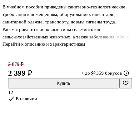
В учебном пособии приведены санитарно-технологические
требования к помещениям, оборудованию, инвентарю,
санитарной одежде, транспорту, нормы гигиены труда.
Рассматриваются основные типы гельминтозов
сельскохозяйственных животных, а также заболевания, общие
Перейти к описанию и характеристикам
для человека и сельскохозяйственных животных. Изложены
приемы оказания первой помощи сельскохозяйственным
животным.
2 879 ₽
Учебное пособие подготовлено в соответствии с требованиями
2 399 ₽
+ до
359 бонусов
Федерального государственного образовательного стандарта
среднего профессионального образования, предъявляемыми к
Купить
изучению дисциплины «Основы ветеринарной санитарии и
12
зоогигиены», и предназначено для студентов, обучающихся по
В наличии
профессии 36.01.02 "Мастер животноводст