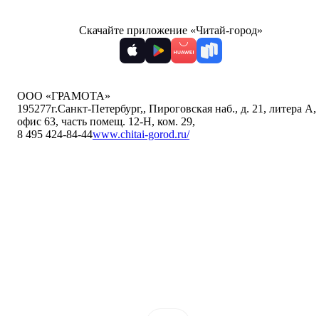
Скачайте приложение «Читай-город»
ООО «ГРАМОТА»
195277
г.Санкт-Петербург,
,
Пироговская наб., д. 21, литера А,
офис 63, часть помещ. 12-Н, ком. 29
,
8 495 424-84-44
www.chitai-gorod.ru/