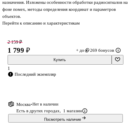
назначения. Изложены особенности обработки радиосигналов на
фоне помех, методы определения координат и параметров
объектов.
Перейти к описанию и характеристикам
Учебное пособие предназначено для учащихся средних
специальных учебных заведений, обучающихся по
специальностям радиотехнического профиля.
2 159 ₽
1 799 ₽
+ до
269 бонусов
Купить
1
Последний экземпляр
Москва
Нет в наличии
Есть в других городах,
1 магазин
Посмотреть наличие