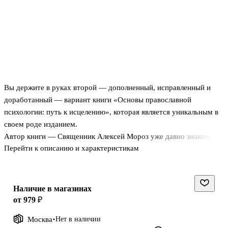
Вы держите в руках второй — дополненный, исправленный и
доработанный — вариант книги «Основы православной
психологии: путь к исцелению», которая является уникальным в
своем роде изданием.
Автор книги — Священник Алексей Мороз уже давно знаком
Перейти к описанию и характеристикам
православному читателю. С 1988 года его статьи и рассказы
широко публикуются в светской и православной прессе, находя
широкий отклик у аудитории, может быть, потому, что батюшка
пишет о том, что сам пережил и выстрадал на своем непростом
Наличие в магазинах
пути к Богу.
от 979 ₽
Впервые читателю предлагается четко сформированная система
Москва
Нет в наличии
православной психологии, где христианское мировоззрение