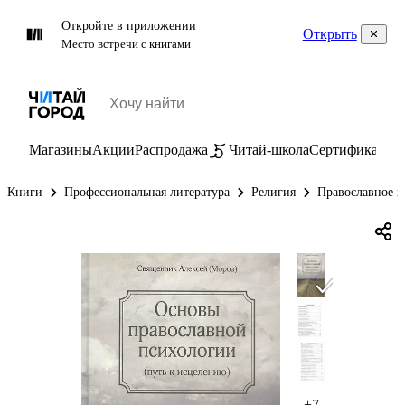
Откройте в приложении
Открыть
Место встречи с книгами
Магазины
Акции
Распродажа
Читай-школа
Сертификаты
П
Книги
Профессиональная литература
Религия
Православное х
+7