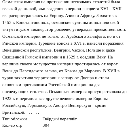
Османская империя на протяжении нескольких столетий была
великой державой, чьи владения в период расцвета XVI—XVII
вв. распространялись на Европу, Азию и Африку. Захватив в
1453 г. Константинополь, османские султаны дополнили свой
титул титулом «император ромеев», утверждая преемственность
Османской империи не только от Арабского халифата, но и от
Римской империи. Турецкие войска в XVI в. нанесли поражения
Венецианской республике, Венгрии, Чехии, Польше и даже
Священной Римской империи и в 1529 г. осадили Вену. На
вершине своего могущества империя простиралась от ворот
Вены до Персидского залива, от Крыма до Марокко. В XVII в.
турки захватили территории к западу от Днепра и стали
основным противником Российской империи на два
последующих столетия. Османская империя просуществовала до
1922 г. и пережила все другие великие империи Европы -
Российскую, Германскую, Австро-Венгерскую - кроме
Британской. . . . . . .
Тип обложки
Твёрдый переплёт
Кол-во стр.
304