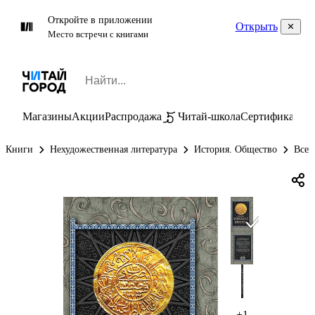
Откройте в приложении
Открыть
Место встречи с книгами
Магазины
Акции
Распродажа
Читай-школа
Сертификаты
П
Книги
Нехудожественная литература
История. Общество
Всем
+1