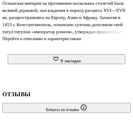
Османская империя на протяжении нескольких столетий была
великой державой, чьи владения в период расцвета XVI—XVII
вв. распространялись на Европу, Азию и Африку. Захватив в
1453 г. Константинополь, османские султаны дополнили свой
титул титулом «император ромеев», утверждая преемственность
Перейти к описанию и характеристикам
Османской империи не только от Арабского халифата, но и от
Римской империи. Турецкие войска в XVI в. нанесли поражения
Венецианской республике, Венгрии, Чехии, Польше и даже
Священной Римской империи и в 1529 г. осадили Вену. На
В закладки
вершине своего могущества империя простиралась от ворот
Вены до Персидского залива, от Крыма до Марокко. В XVII в.
турки захватили территории к западу от Днепра и стали
основным пр
ОТЗЫВЫ
Бонусы за отзывы