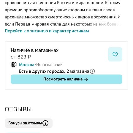
кровополитная в истории России и мира в целом. К этому
времени противоборствующие стороны имели в своем
арсенале множество смертоносных видов вооружения. И
если Первая мировая стала для некоторых из них боевым
Перейти к описанию и характеристикам
крещением, то Вторая мировая война явилась настоящим
экзаменом на зрелость. В данной книге представлены
корабли и подводные лодки, танки и самолеты, а также
Наличие в магазинах
стрелковое оружие СССР, Германии и их союзников. Причем
от 829 ₽
— лучшие образы этих видов вооружения, которые не только
Москва
Нет в наличии
решали исход отдельной операции, но и влияли на историю
Есть в других городах,
2 магазина
вообще. В издании вы найдете подробную информацию о
Посмотреть наличие
создании и применении стрелкового оружия и боевых
машин, их техни
ОТЗЫВЫ
Бонусы за отзывы