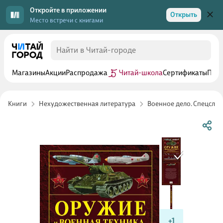
Откройте в приложении
Открыть
Место встречи с книгами
Магазины
Акции
Распродажа
Читай-школа
Сертификаты
Прог
Книги
Нехудожественная литература
Военное дело. Спецслу
+1