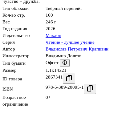
чувство – дружба.
Тип обложки
Твёрдый переплёт
Кол-во стр.
160
Вес
246 г
Год издания
2026
Издательство
Махаон
Серия
Чтение - лучшее учение
Автор
Владислав Петрович Крапивин
Иллюстратор
Владимир Долгов
Офсет
Тип бумаги
Размер
1.1x14x21
2867341
ID товара
978-5-389-20095-1
ISBN
Возрастное
0+
ограничение