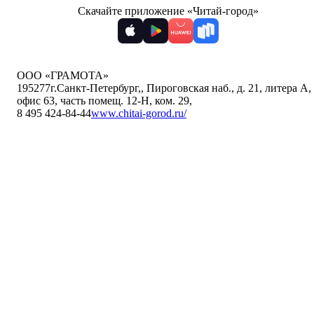
Скачайте приложение «Читай-город»
ООО «ГРАМОТА»
195277
г.Санкт-Петербург,
,
Пироговская наб., д. 21, литера А,
офис 63, часть помещ. 12-Н, ком. 29
,
8 495 424-84-44
www.chitai-gorod.ru/