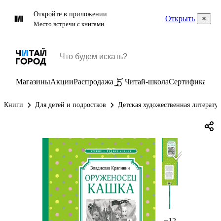
Откройте в приложении
Открыть
Место встречи с книгами
Магазины
Акции
Распродажа
Читай-школа
Сертификаты
П
Книги
Для детей и подростков
Детская художественная литерату
+12