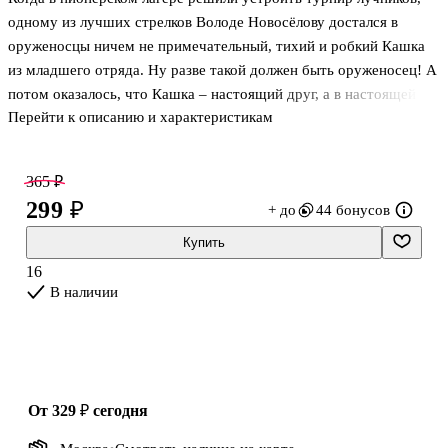
одному из лучших стрелков Володе Новосёлову достался в
оруженосцы ничем не примечательный, тихий и робкий Кашка
из младшего отряда. Ну разве такой должен быть оруженосец! А
потом оказалось, что Кашка – настоящий друг, а в настоящей
Перейти к описанию и характеристикам
дружбе возраст значения не имеет.
Повесть, написанная Владиславом Крапивиным в 1965 году, и
сейчас читается на одном дыхании, ведь в ней автор достоверно
365 ₽
и тонко раскрывает мир детской души, рассказывает о том, как
299 ₽
+ до
44 бонусов
зарождается и возникает великое и бескорыстное человеческое
чувство – дружба.
Купить
16
В наличии
от 329 ₽
сегодня