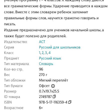
учебную программу 1 – 4 классов. К каждому слову даются
все грамматические формы. Ударение приводится в каждом
слове. Вместе с этим словарем ребенок запомнит
правильные формы слов, научится грамотно говорить и
писать.
Издание предназначено для учеников начальной школы, а
также будет полезно для родителей.
Издательство
АСТ
Серия
Русский для школьников
Класс
1
,
2
,
3
,
4
Предмет
Русский язык
Тип материала
Словарь
Кол-во стр.
96
Вес
270 г
Тип обложки
Мягкий переплёт
Офсет
Тип бумаги
Размер
0.7x19.7x25.5
ID товара
2749787
ISBN
978-5-17-116359-4
Возрастное
6+