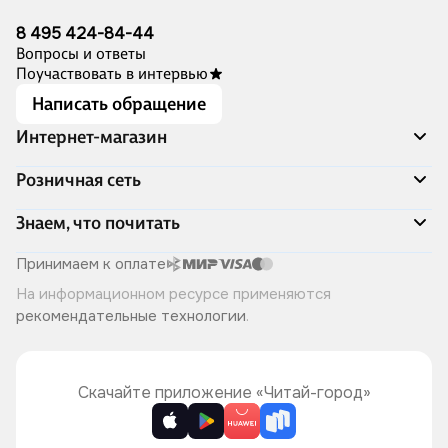
8 495 424-84-44
Вопросы и ответы
Поучаствовать в интервью
Написать обращение
Интернет-магазин
Акции
Розничная сеть
Распродажа
Доставка и оплата
Адреса магазинов
Знаем, что почитать
Программа лояльности
Книжный Дозор
Подарочные сертификаты
О компании
Скоро в продаже
Принимаем к оплате
Правила продажи
Читай-город для бизнеса
Эксклюзивные новинки
На информационном ресурсе применяются
Политика конфиденциальности
Хотите у нас работать?
Лучшие из лучших
рекомендательные технологии
.
Читай-журнал
Книжные циклы
Что ещё почитать?
Скачайте приложение «Читай-город»