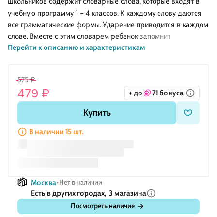
школьников содержит словарные слова, которые входят в
учебную программу 1 – 4 классов. К каждому слову даются
все грамматические формы. Ударение приводится в каждом
слове. Вместе с этим словарем ребенок запомнит
Перейти к описанию и характеристикам
правильные формы слов, научится грамотно говорить и
писать.
Издание предназначено для учеников начальной школы, а
575 ₽
также будет полезно для родителей.
479 ₽
+ до
71 бонуса
Купить
В наличии 15 шт.
Москва
Нет в наличии
Есть в других городах,
3 магазина
Посмотреть наличие