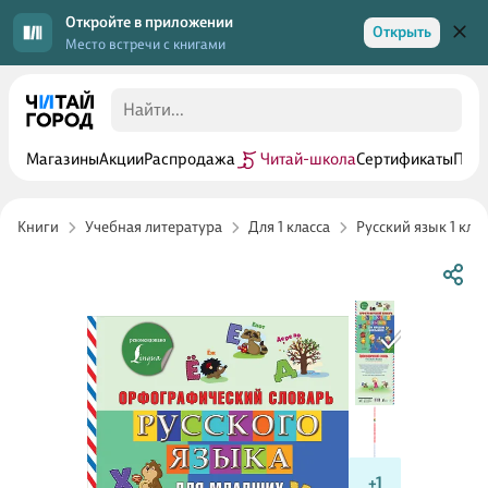
Откройте в приложении
Открыть
Место встречи с книгами
Магазины
Акции
Распродажа
Читай-школа
Сертификаты
Прог
Книги
Учебная литература
Для 1 класса
Русский язык 1 клас
+1