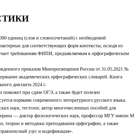
СТИКИ
000 единиц (слов и словосочетаний) с необходимой
актерные для соответствующих форм контексты, исходя из
вечает требованиям ФИПИ, предъявляемым к орфографическим
ржденного приказом Минпросвещения России от 31.05.2021 №
ержание академических орфографических словарей. Книга
ьного диктанта 2024 г.
 поможет при сдаче ОГЭ, а также будет полезен
есуется нормами современного литературного русского языка.
ких наук, тестолог, автор многочисленных пособий для
аверина — доктор филологических наук, профессор МГУ имени М
ии, теории и методики преподавания орфографии, а также
правописный узус и кодификация».