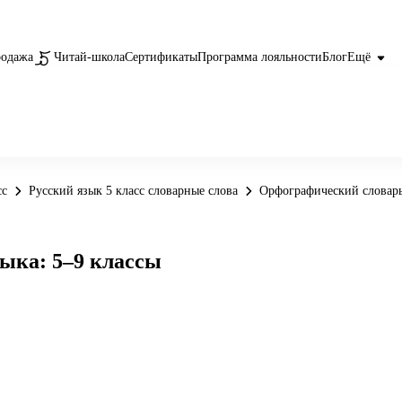
родажа
Читай-школа
Сертификаты
Программа лояльности
Блог
Ещё
сс
Русский язык 5 класс словарные слова
Орфографический словарь 
ыка: 5–9 классы