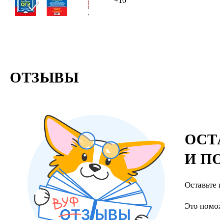
+10
ОТЗЫВЫ
ОСТ
И П
Оставьте 
Это помо