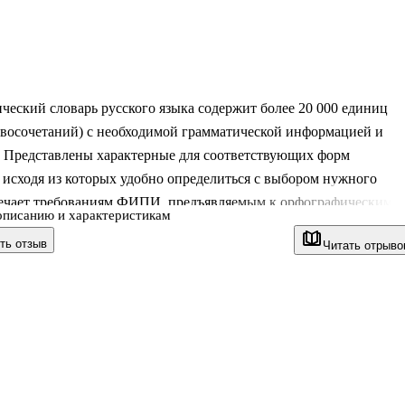
еский словарь русского языка содержит более 20 000 единиц
овосочетаний) с необходимой грамматической информацией и
. Представлены характерные для соответствующих форм
 исходя из которых удобно определиться с выбором нужного
вечает требованиям ФИПИ, предъявляемым к орфографическим
описанию и характеристикам
ля использования на ОГЭ.
ть отзыв
Читать отрыво
оставлении учтены требования нового ФГОС, утвержденного
Минпросвещения России от 31.05.2021 № 287, рекомендации
роверке норм орфографии, содержание академических
еских словарей. Книга подготовлена с учетом результатов ЕГЭ 
. и Тотального диктанта 2024 г.
ческий словарь