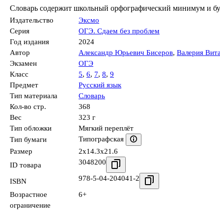
Словарь содержит школьный орфографический минимум и буд
Издательство
Эксмо
Серия
ОГЭ. Сдаем без проблем
Год издания
2024
Автор
Александр Юрьевич Бисеров
,
Валерия Вит
Экзамен
ОГЭ
Класс
5
,
6
,
7
,
8
,
9
Предмет
Русский язык
Тип материала
Словарь
Кол-во стр.
368
Вес
323 г
Тип обложки
Мягкий переплёт
Типографская
Тип бумаги
Размер
2x14.3x21.6
3048200
ID товара
978-5-04-204041-2
ISBN
Возрастное
6+
ограничение