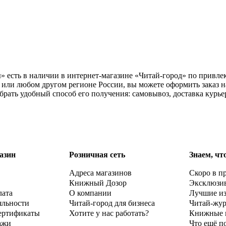
» есть в наличии в интернет-магазине «Читай-город» по привлек
 или любом другом регионе России, вы можете оформить заказ н
брать удобный способ его получения: самовывоз, доставка курь
азин
Розничная сеть
Знаем, чт
Адреса магазинов
Скоро в п
Книжный Дозор
Эксклюзи
лата
О компании
Лучшие и
яльности
Читай-город для бизнеса
Читай-жу
ертификаты
Хотите у нас работать?
Книжные 
ажи
Что ещё п