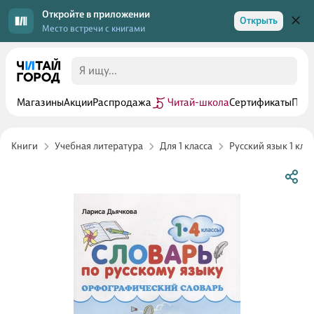
Откройте в приложении
Открыть
Место встречи с книгами
Магазины
Акции
Распродажа
Читай-школа
Сертификаты
Прог
Книги
Учебная литература
Для 1 класса
Русский язык 1 клас