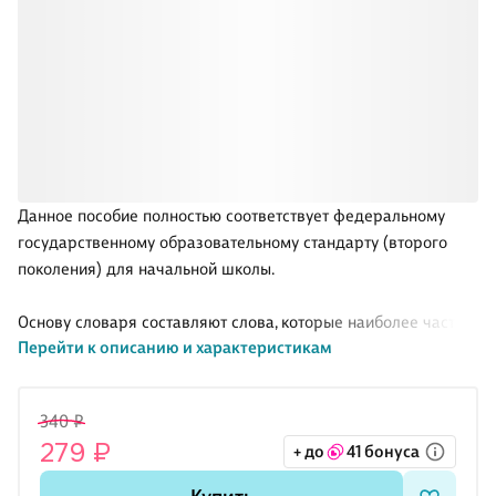
Данное пособие полностью соответствует федеральному
государственному образовательному стандарту (второго
поколения) для начальной школы.
Основу словаря составляют слова, которые наиболее часто
Перейти к описанию и характеристикам
встречаются в учебниках по русскому языку для 1—4-го
классов и рекомендуются для запоминания. Также в словаре
представлены слова, которые сравнительно недавно вошли
340 ₽
в активный словарь школьников.
279 ₽
+ до
41 бонуса
Словарь построен в алфавитном порядке. Во всех словах