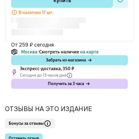
Купить
указано ударение и в отдельных случаях форма
множественного числа, формы родительного или
В наличии 17 шт.
творительного падежей. Написание слов соответствует всем
правилам современной русской орфографии.
от 259 ₽
сегодня
Москва
Смотреть наличие
на карте
Забрать из магазина
Экспресс-доставка, 350 ₽
Сегодня до 13 часов дня
Получить за 3 часа
ОТЗЫВЫ НА ЭТО ИЗДАНИЕ
Бонусы за отзывы
Оставить отзыв