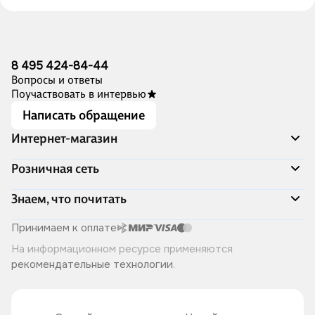
8 495 424-84-44
Вопросы и ответы
Поучаствовать в интервью
Написать обращение
Интернет-магазин
Акции
Розничная сеть
Распродажа
Доставка и оплата
Адреса магазинов
Знаем, что почитать
Программа лояльности
Книжный Дозор
Подарочные сертификаты
О компании
Скоро в продаже
Принимаем к оплате
Правила продажи
Читай-город для бизнеса
Эксклюзивные новинки
На информационном ресурсе применяются
Политика конфиденциальности
Хотите у нас работать?
Лучшие из лучших
рекомендательные технологии
.
Читай-журнал
Книжные циклы
Что ещё почитать?