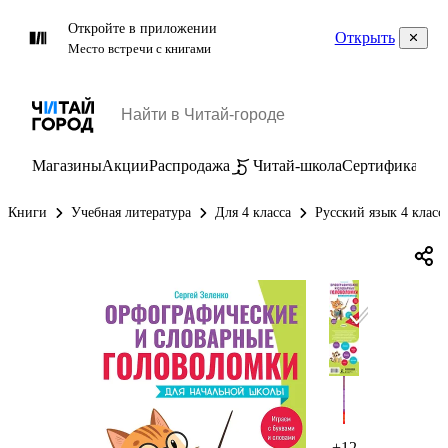
Откройте в приложении
Открыть
Место встречи с книгами
Магазины
Акции
Распродажа
Читай-школа
Сертификаты
П
Книги
Учебная литература
Для 4 класса
Русский язык 4 класс
+12