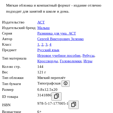
Мягкая обложка и компактный формат - издание отлично
подходит для занятий в школе и дома.
Издательство
АСТ
Издательский бренд
Малыш
Серия
Разминка для ума. АСТ
Автор
Сергей Викторович Зеленко
Класс
1
,
2
,
3
,
4
Предмет
Русский язык
Игровое учебное пособие
,
Ребусы
,
Тип материала
Кроссворды
,
Головоломки
,
Игры
Кол-во стр.
144
Вес
121 г
Тип обложки
Мягкий переплёт
Типографская
Тип бумаги
Размер
0.8x12.5x20
3141886
ID товара
978-5-17-177005-1
ISBN
Возрастное
6+