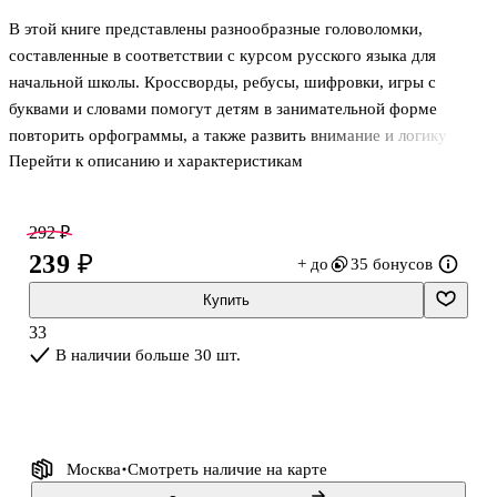
В этой книге представлены разнообразные головоломки,
составленные в соответствии с курсом русского языка для
начальной школы. Кроссворды, ребусы, шифровки, игры с
буквами и словами помогут детям в занимательной форме
повторить орфограммы, а также развить внимание и логику
Перейти к описанию и характеристикам
мышления, повысить грамотность и расширить словарный запас.
292 ₽
239 ₽
+ до
35 бонусов
Купить
33
В наличии больше 30 шт.
Москва
Смотреть наличие
на карте