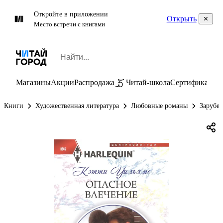
Откройте в приложении
Открыть
Место встречи с книгами
Магазины
Акции
Распродажа
Читай-школа
Сертификаты
П
Книги
Художественная литература
Любовные романы
Зарубе