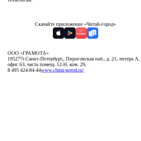
технологии
.
Скачайте приложение «Читай-город»
ООО «ГРАМОТА»
195277
г.Санкт-Петербург,
,
Пироговская наб., д. 21, литера А,
офис 63, часть помещ. 12-Н, ком. 29
,
8 495 424-84-44
www.chitai-gorod.ru/