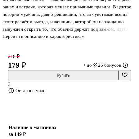
ранах и встрече, которая меняет привычные правила. В центре
истории мужчина, давно решивший, что за чувствами всегда
стоят расчёт и выгода, и женщина, которой он неожиданно
вынужден открыть то, что обычно держит под замком. Кэтти
Перейти к описанию и характеристикам
Уильямс строит здесь не просто романтическую линию, а
столкновение жёсткой внутренней защиты с искренностью,
терпением и живым человеческим участием. Здесь важны не
218 ₽
внешние жесты, а напряжение между осторожностью и тягой к
179 ₽
+ до
26 бонусов
близости, когда прошлый опыт мешает поверить даже в самое
простое чувство.
Купить
3
О чём книга
Осталось мало
Мужчина, давно разочаровавшийся в любви, привык смотреть на
отношения через призму денег, с
Наличие в магазинах
за 149 ₽