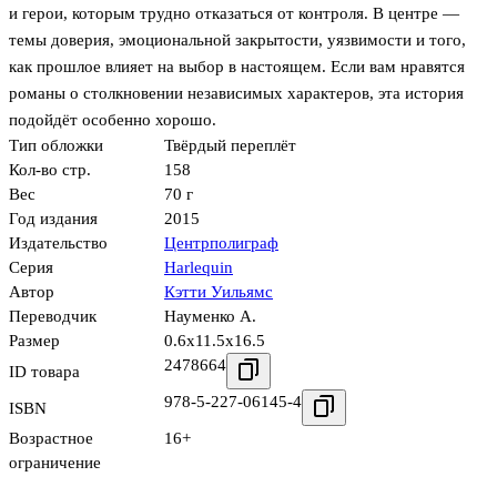
и герои, которым трудно отказаться от контроля. В центре —
темы доверия, эмоциональной закрытости, уязвимости и того,
как прошлое влияет на выбор в настоящем. Если вам нравятся
романы о столкновении независимых характеров, эта история
подойдёт особенно хорошо.
Тип обложки
Твёрдый переплёт
Кол-во стр.
158
Вес
70 г
Год издания
2015
Издательство
Центрполиграф
Серия
Harlequin
Автор
Кэтти Уильямс
Переводчик
Науменко А.
Размер
0.6x11.5x16.5
2478664
ID товара
978-5-227-06145-4
ISBN
Возрастное
16+
ограничение