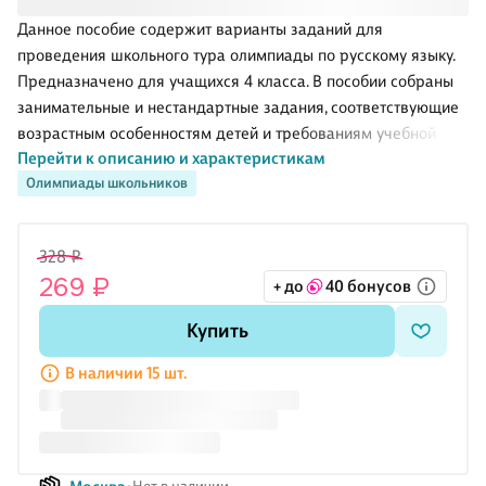
Данное пособие содержит варианты заданий для
проведения школьного тура олимпиады по русскому языку.
Предназначено для учащихся 4 класса. В пособии собраны
занимательные и нестандартные задания, соответствующие
возрастным особенностям детей и требованиям учебной
Перейти к описанию и характеристикам
программы. Данные материалы призваны привить любовь к
Олимпиады школьников
предмету, сформировать умение самостоятельно добывать
знания, научить логически и нестандартно мыслить, а также
помочь учителю в организации внеурочной деятельности по
328 ₽
предмету. . .
269 ₽
+ до
40 бонусов
Купить
В наличии 15 шт.