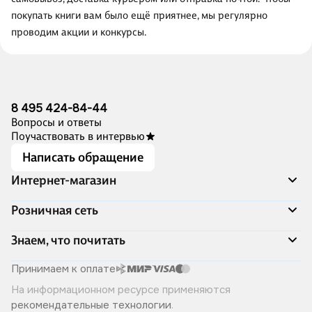
покупать книги вам было ещё приятнее, мы регулярно
проводим акции и конкурсы.
8 495 424-84-44
Вопросы и ответы
Поучаствовать в интервью
Написать обращение
Интернет-магазин
Акции
Розничная сеть
Распродажа
Доставка и оплата
Адреса магазинов
Знаем, что почитать
Программа лояльности
Книжный Дозор
Подарочные сертификаты
О компании
Скоро в продаже
Принимаем к оплате
Правила продажи
Читай-город для бизнеса
Эксклюзивные новинки
На информационном ресурсе применяются
Политика конфиденциальности
Хотите у нас работать?
Лучшие из лучших
рекомендательные технологии
.
Читай-журнал