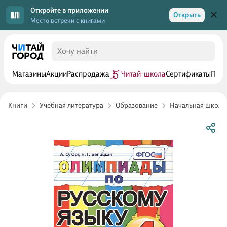
Откройте в приложении
Открыть
Место встречи с книгами
Магазины
Акции
Распродажа
Читай-школа
Сертификаты
Прог
Книги
Учебная литература
Образование
Начальная школа