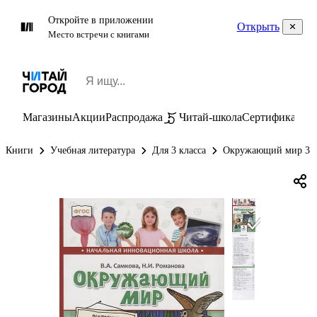
Откройте в приложении
Открыть
Место встречи с книгами
Магазины
Акции
Распродажа
Читай-школа
Сертификаты
П
Книги
Учебная литература
Для 3 класса
Окружающий мир 3 к