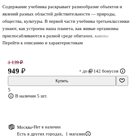
Содержание учебника раскрывает разнообразие объектов и
явлений разных областей действительности — природы,
общества, культуры. В первой части учебника третьеклассники
узнают, как устроена наша планета, как живые организмы
приспосабливаются к разной среде обитания, каковы
Перейти к описанию и характеристикам
взаимосвязи между растениями и животными в различных
экосистемах. Методический аппарат учебника ориентирован на
развитие познавательного интереса учащихся, а также на
1 139 ₽
формирование таких универсальных учебных действий, как
949 ₽
+ до
142 бонусов
умение наблюдать, сравнивать, анализировать, устанавливать
причинно-следственные связи, работать с различными
Купить
источниками информации, формулировать своё мнение,
5
сотрудничать с одноклассниками и взрослыми. .
В наличии 5 шт.
Москва
Нет в наличии
Есть в других городах,
1 магазин