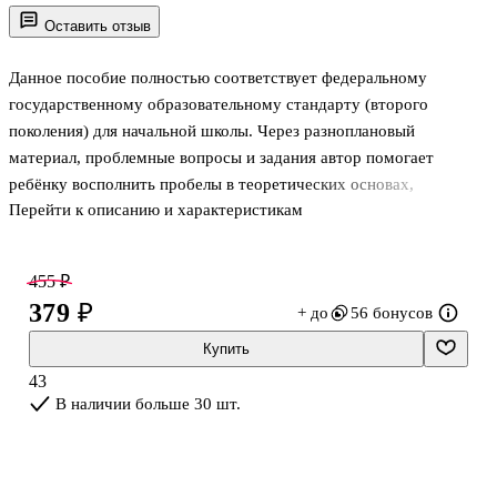
Оставить отзыв
Данное пособие полностью соответствует федеральному
государственному образовательному стандарту (второго
поколения) для начальной школы. Через разноплановый
материал, проблемные вопросы и задания автор помогает
ребёнку восполнить пробелы в теоретических основах,
Перейти к описанию и характеристикам
выполнить практические работы и закрепить полученные на
уроках знания. Пособие предназначено для работы в школе и
дома, для фронтальной или самостоятельной работы.
455 ₽
379 ₽
+ до
56 бонусов
Купить
43
В наличии больше 30 шт.