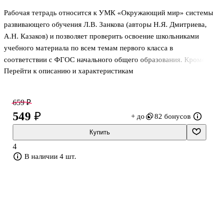
Рабочая тетрадь относится к УМК «Окружающий мир» системы
развивающего обучения Л.В. Занкова (авторы Н.Я. Дмитриева,
А.Н. Казаков) и позволяет проверить освоение школьниками
учебного материала по всем темам первого класса в
соответствии с ФГОС начального общего образования. Кроме
Перейти к описанию и характеристикам
того, в ней проверяются темы, выходящие за рамки программы и
позволяющие ребенку расширить кругозор. Тетрадь можно
использовать с любыми другими УМК, если выбирать для
659 ₽
работы только обязательные для контроля темы. Немаловажно,
549 ₽
+ до
82 бонусов
что дети познакомятся с различными видами заданий, которые
будут встречаться им на протяжении всего обучения в школе.
Купить
Пособие включает 9 тематических проверочных работ, а также 4
4
срезовые работ
В наличии 4 шт.