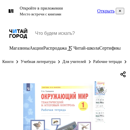
Откройте в приложении
Открыть
Место встречи с книгами
Магазины
Акции
Распродажа
Читай-школа
Сертификаты
П
Книги
Учебная литература
Для учителей
Рабочие тетради