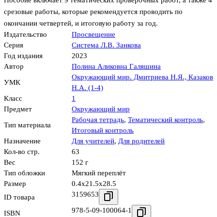
Пособие включает 9 тематических проверочных работ, а также 4
срезовые работы, которые рекомендуется проводить по
окончании четвертей, и итоговую работу за год.
Издательство
Просвещение
Серия
Система Л.В. Занкова
Год издания
2023
Автор
Полина Аликовна Галяшина
Окружающий мир. Дмитриева Н.Я., Казаков
УМК
Н.А. (1-4)
Класс
1
Предмет
Окружающий мир
Рабочая тетрадь
,
Тематический контроль
,
Тип материала
Итоговый контроль
Назначение
Для учителей
,
Для родителей
Кол-во стр.
63
Вес
152 г
Тип обложки
Мягкий переплёт
Размер
0.4x21.5x28.5
3159653
ID товара
978-5-09-100064-1
ISBN