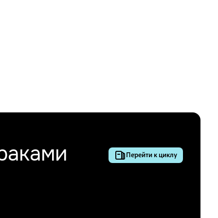
раками
Перейти к циклу