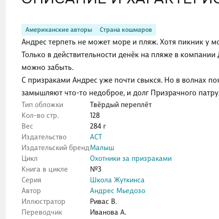
Американские авторы
Страна кошмаров
Андрес терпеть не может море и пляж. Хотя пикник у м
Только в действительности денёк на пляже в компании
можно забыть.
С призраками Андрес уже почти свыкся. Но в волнах по
замышляют что-то недоброе, и долг Призрачного патру
Тип обложки
Твёрдый переплёт
Кол-во стр.
128
Вес
284 г
Издательство
АСТ
Издательский бренд
Малыш
Цикл
Охотники за призраками
Книга в цикле
№3
Серия
Школа Жуткинса
Автор
Андрес Мьедозо
Иллюстратор
Ривас В.
Переводчик
Иванова А.