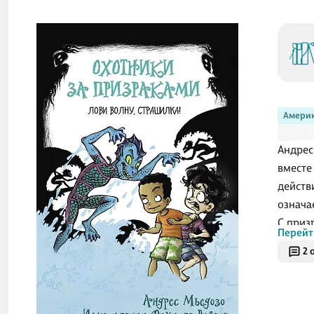
Америк
Андрес
вместе
действ
означа
С приз
Перейт
появля
2 
замышл
выясни