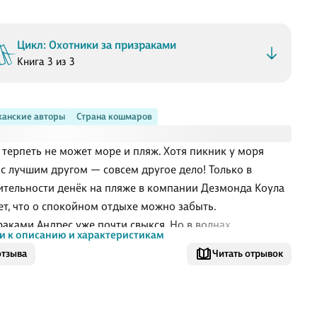
Цикл: Охотники за призраками
Книга 3 из 3
анские авторы
Страна кошмаров
 терпеть не может море и пляж. Хотя пикник у моря
 с лучшим другом — совсем другое дело! Только в
ительности денёк на пляже в компании Дезмонда Коула
ет, что о спокойном отдыхе можно забыть.
раками Андрес уже почти свыкся. Но в волнах
и к описанию и характеристикам
ются ещё более странные существа. Они явно
отзыва
Читать отрывок
яют что-то недоброе, и долг Призрачного патруля —
ть, что именно!