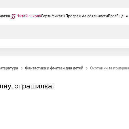
одажа
Читай-школа
Сертификаты
Программа лояльности
Блог
Ещё
литература
Фантастика и фэнтези для детей
Охотники за призрака
лну, страшилка!