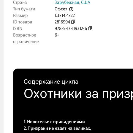
Страна
Зарубежная
,
США
Офсет
Тип бумаги
Размер
1.3x14.4x22
ID товара
2816994
ISBN
978-5-17-119312-6
Возрастное
6+
ограничение
Содержание цикла
Охотники за приз
1. Новоселье с привидениями
2. Призраки не ездят на великах,