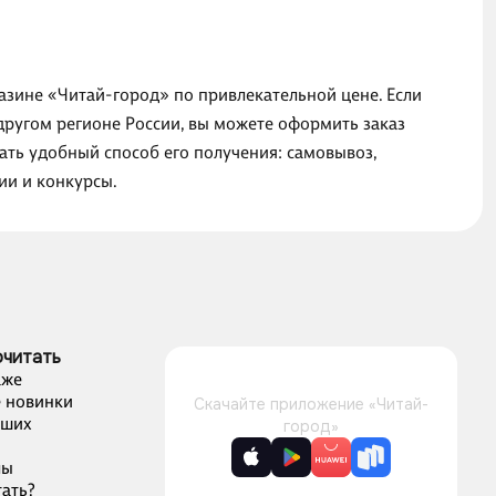
газине «Читай-город» по привлекательной цене. Если
другом регионе России, вы можете оформить заказ
ать удобный способ его получения: самовывоз,
ии и конкурсы.
очитать
аже
 новинки
Скачайте приложение «Читай-
чших
город»
лы
ать?