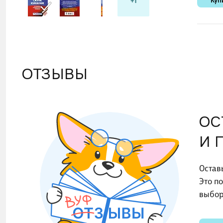
+1
Куп
ОТЗЫВЫ
ОС
И 
Остав
Это п
выбор