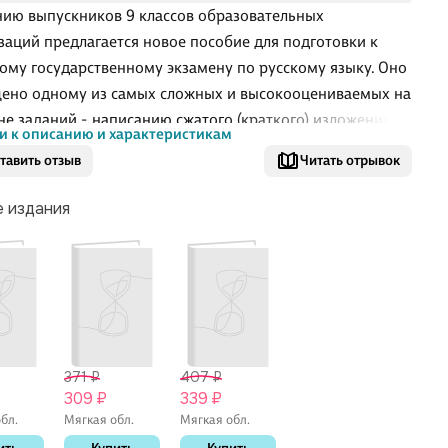
ию выпускников 9 классов образовательных
заций предлагается новое пособие для подготовки к
ому государственному экзамену по русскому языку. Оно
ено одному из самых сложных и высокооцениваемых на
не заданий - написанию сжатого (краткого) изложения. В
и к описанию и характеристикам
дан необходимый теоретический и справочный материал,
тавить отзыв
Читать отрывок
триваются основные языковые способы и приёмы
я" прослушанного текста и написания краткого
е издания
ния. Подробные рекомендации по работе над заданием
меры текстов и кратких изложений, упражнения по
ательному анализу и лингвистической обработке текста
т развить умения правильно понимать исходный текст,
ть в нём главное и второс
371 ₽
407 ₽
309 ₽
339 ₽
бл.
Мягкая обл.
Мягкая обл.