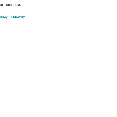
мопроверки.
ному экзамену