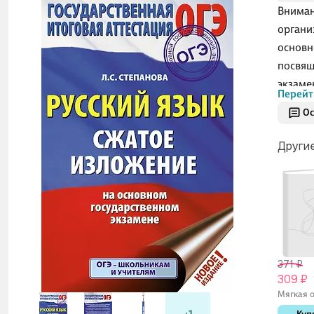
Вниман
органи
основн
посвящ
экзаме
Перейт
книге 
Ос
рассма
"сжати
Други
изложе
1, при
содерж
помогу
выделя
371 ₽
309 ₽
Мягкая о