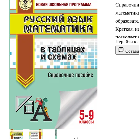
Справочник
математик
образовате
Краткая, н
позволяет 
Перейти к 
системати
Остави
Книга буде
аттестации