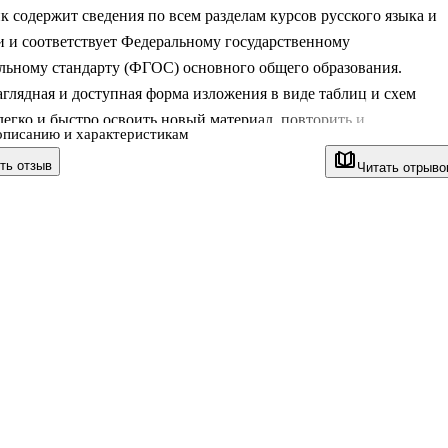
 содержит сведения по всем разделам курсов русского языка и
и и соответствует Федеральному государственному
льному стандарту (ФГОС) основного общего образования.
аглядная и доступная форма изложения в виде таблиц и схем
легко и быстро освоить новый материал, повторить и
описанию и характеристикам
зировать пройденный.
ть отзыв
Читать отрыво
т полезна при подготовке к урокам, промежуточной и итоговой
, в том числе и в формате основного государственного экзамена.