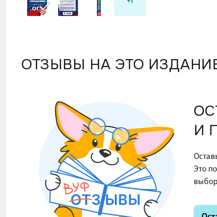
+1
ОТЗЫВЫ НА ЭТО ИЗДАНИ
ОС
И 
Остав
Это п
выбор
Ост