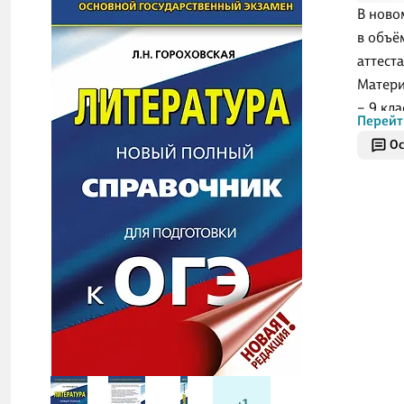
В ново
в объё
аттеста
Матери
– 9 кл
Перейт
госуда
Ос
второй
Распол
элемен
обучаю
экзаме
Пособи
подгот
матери