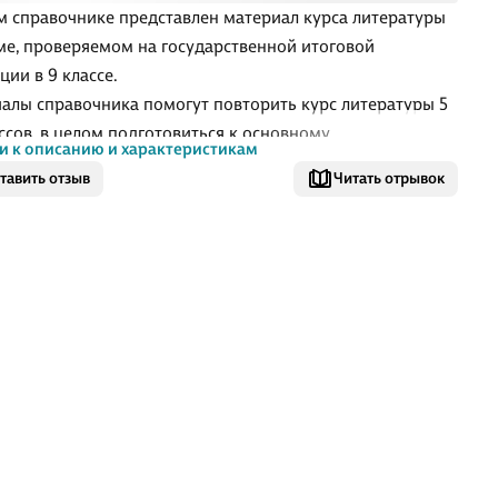
м справочнике представлен материал курса литературы
ме, проверяемом на государственной итоговой
ции в 9 классе.
алы справочника помогут повторить курс литературы 5
ассов, в целом подготовиться к основному
и к описанию и характеристикам
рственному экзамену и успешно выполнить задание
тавить отзыв
Читать отрывок
 части экзаменационной работы – написание сочинения.
ожение материала соответствует кодификатору
тов содержания и требований к уровню подготовки
щихся для проведения основного государственного
на по литературе.
е адресовано учащимся для самостоятельной
овки к экзамену и учителям в качестве вспомогательного
ала для организации повторения и закрепления