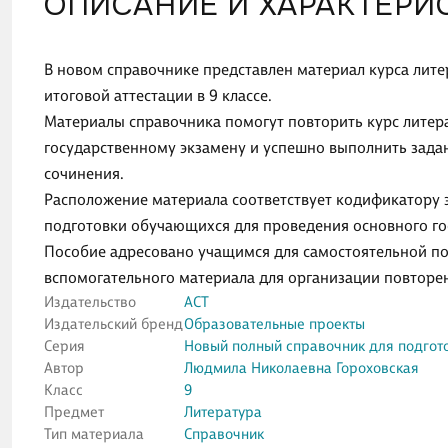
ОПИСАНИЕ И ХАРАКТЕРИ
В новом справочнике представлен материал курса лите
итоговой аттестации в 9 классе.
Материалы справочника помогут повторить курс литерат
государственному экзамену и успешно выполнить зада
сочинения.
Расположение материала соответствует кодификатору 
подготовки обучающихся для проведения основного гос
Пособие адресовано учащимся для самостоятельной под
вспомогательного материала для организации повторен
Издательство
АСТ
Издательский бренд
Образовательные проекты
Серия
Новый полный справочник для подгото
Автор
Людмила Николаевна Гороховская
Класс
9
Предмет
Литература
Тип материала
Справочник