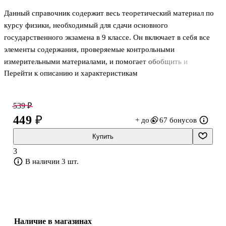
Данный справочник содержит весь теоретический материал по
курсу физики, необходимый для сдачи основного
государственного экзамена в 9 классе. Он включает в себя все
элементы содержания, проверяемые контрольными
измерительными материалами, и помогает обобщить и
Перейти к описанию и характеристикам
систематизировать знания и умения за курс основной школы.
Теория курса дана в краткой и доступной форме. Каждый раздел
сопровождается примерами тестов. Практические задания
539 ₽
соответствуют формату ОГЭ. Они дают исчерпывающее
449 ₽
+ до
67 бонусов
представление о типах заданий экзаменационной работы и о
степени их сложности. В конце пособия даны ответы на все
Купить
задания, а также необходимые справочные таблицы. Пособие
3
может быть использовано учащимися для подгото
В наличии 3 шт.
Наличие в магазинах