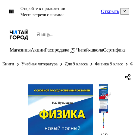
Откройте в приложении
Открыть
Место встречи с книгами
Магазины
Акции
Распродажа
Читай-школа
Сертификаты
П
Книги
Учебная литература
Для 9 класса
Физика 9 класс
Фи
+10