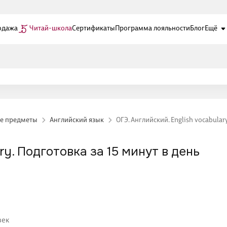
одажа
Читай-школа
Сертификаты
Программа лояльности
Блог
Ещё
е предметы
Английский язык
ОГЭ. Английский. English vocabular
ry. Подготовка за 15 минут в день
век