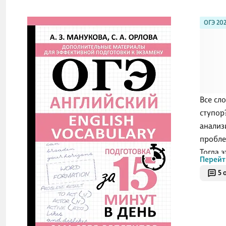
ОГЭ 20
Все сл
ступор
анализ
пробле
Тогда э
Перейт
отраба
5 
позвол
посвящ
сдачи 
прораб