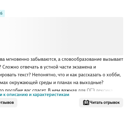
26
ова мгновенно забываются, а словообразование вызывает
? Сложно отвечать в устной части экзамена и
ировать текст? Непонятно, что и как рассказать о хобби,
мах окружающей среды и планах на выходные?
то пособие вас спасет. В нем важная для ОГЭ лексика
и к описанию и характеристикам
тывается за счет многократной рециркуляции, что
отзывов
Читать отрывок
яет надежно запомнить уже изученное. Каждый урок
ен одной теме, знание которой требуется для успешной
экзамена, и насыщен новой лексикой, которая активно
атывается в множестве разнообразных упражнений.