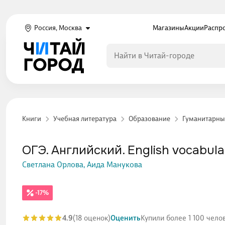
Россия, Москва
Магазины
Акции
Распр
Книги
Учебная литература
Образование
Гуманитарны
ОГЭ. Английский. English vocabula
Светлана Орлова,
Аида Манукова
-17%
4.9
(18 оценок)
Оценить
Купили более 1 100 чело