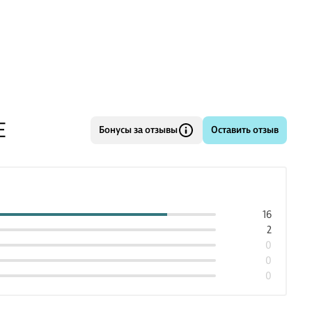
нет бесполезных длинных списков слов для запоминания:
слова и коллокации вводятся почти в каждом
ении и сразу же предпо
Е
Бонусы за отзывы
Оставить отзыв
16
2
0
0
0