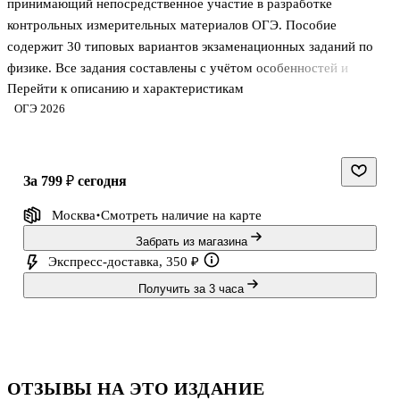
принимающий непосредственное участие в разработке
контрольных измерительных материалов ОГЭ. Пособие
содержит 30 типовых вариантов экзаменационных заданий по
физике. Все задания составлены с учётом особенностей и
Перейти к описанию и характеристикам
требований Основного государственного экзамена, полностью
ОГЭ 2026
соответствуют демоверсии, спецификации и кодификатору ОГЭ
2026 года по физике, опубликованным на сайте ФИПИ.
Назначение пособия - отработка практических навыков
учащихся при подготовке к экзамену по физике в 9 классе. В
за 799 ₽
сегодня
книге даны ответы на все варианты тестов, разбор решений
Москва
Смотреть наличие
на карте
одного из вариантов и приведены подробные критерии
оценивания заданий с развернутым ответом. По
Забрать из магазина
Экспресс-доставка, 350 ₽
Получить за 3 часа
ОТЗЫВЫ НА ЭТО ИЗДАНИЕ