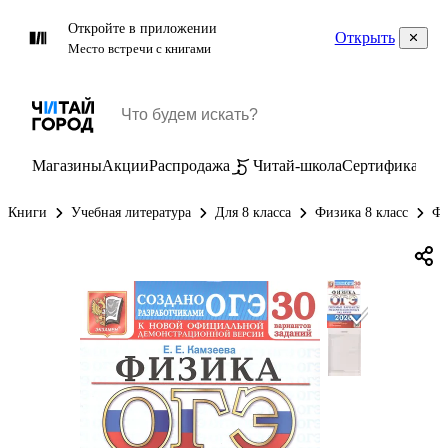
Откройте в приложении
Открыть
Место встречи с книгами
Магазины
Акции
Распродажа
Читай-школа
Сертификаты
П
Книги
Учебная литература
Для 8 класса
Физика 8 класс
Фи