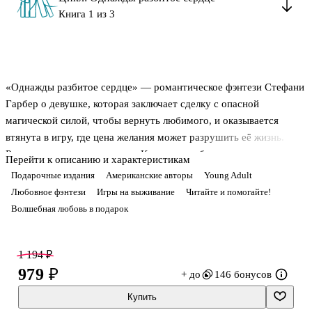
Книга 1 из 3
«Однажды разбитое сердце» — романтическое фэнтези Стефани
Гарбер о девушке, которая заключает сделку с опасной
магической силой, чтобы вернуть любимого, и оказывается
втянута в игру, где цена желания может разрушить её жизнь.
Роман вырос из мира серии «Караваль» и быстро стал заметной
Перейти к описанию и характеристикам
книгой в подростковой и молодёжной литературе. Это история о
Подарочные издания
Американские авторы
Young Adult
любви, которая начинается как мечта о счастливом финале, а
Любовное фэнтези
Игры на выживание
Читайте и помогайте!
оборачивается обманом, чужой волей и последствиями
Волшебная любовь в подарок
собственных решений.
1 194 ₽
979 ₽
+ до
146 бонусов
О чём книга
Купить
Эванджелина Фокс с детства верит в истинную любовь и не