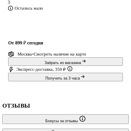
3
готова смириться с тем, что Люк собирается жениться на её
Осталось мало
сводной сестре Марисоль. Она считает, что за этим стоит
проклятие, и в отч
от 899 ₽
сегодня
Москва
Смотреть наличие
на карте
Забрать из магазина
Экспресс-доставка, 350 ₽
Получить за 3 часа
ОТЗЫВЫ
Бонусы за отзывы