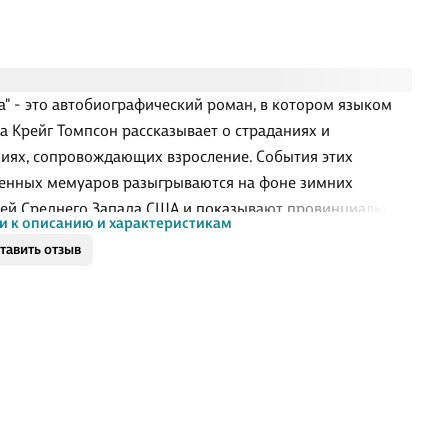
а" - это автобиографический роман, в котором языком
а Крейг Томпсон рассказывает о страданиях и
иях, сопровождающих взросление. События этих
енных мемуаров разыгрываются на фоне зимних
ей Среднего Запада США и показывают провинциальную
и к описанию и характеристикам
в семье христиан, где строгость воспитания
тавить отзыв
циональна строгости веры. "Одеяла" - это
тельный портрет уязвимого подросткового возраста:
ество и растерянность, первая любовь и разбитое
, кризис веры и поиск себя. Живой рисунок Томпсона и
обыкновенные графические композиции делают эту
ю узнаваемой и понятной читателям разных поколений
м конце света. В 2014 году книга Крейга Томпсона полу