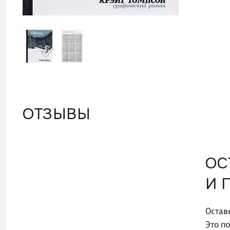
ОТЗЫВЫ
ОС
И 
Остав
Это п