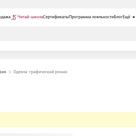
одажа
Читай-школа
Сертификаты
Программа лояльности
Блог
Ещё
фия
Одеяла: графический роман