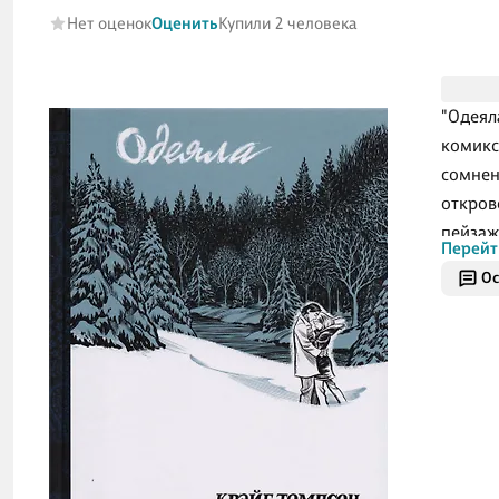
Нет оценок
Оценить
Купили 2 человека
"Одеял
комикс
сомнен
откров
пейзаж
Перейт
жизнь 
Ос
пропор
вырази
одиноч
сердце
его не
истори
в любо