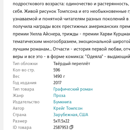
подросткового возраста: одиночество и растерянность,
себя. Живой рисунок Томпсона и его необыкновенные 
узнаваемой и понятной читателям разных поколений в л
получила награды всех престижных американских преми
премии Уилла Айснера, трижды - премии Харви Курцман
тематическим многообразием, эмоциональной широтой и
лучшим романам… Отчасти - история первой любви, отча
веры и все это - в форме комикса: "Одеяла" - выдающи
Тип обложки
Твёрдый переплёт
Кол-во стр.
596
Вес
1490 г
Год издания
2017
Тип товара
Графический роман
Жанр
Проза
Издательство
Бумкнига
Автор
Крейг Томпсон
Страна
Зарубежная
,
США
Размер
5x11.5x22
ID товара
2587953