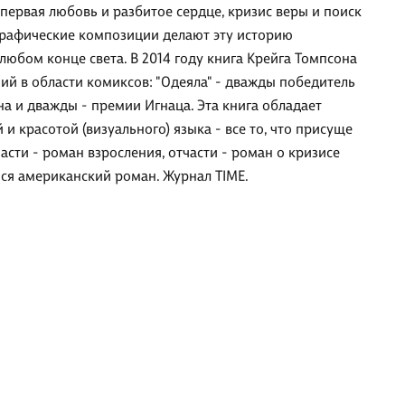
 первая любовь и разбитое сердце, кризис веры и поиск
графические композиции делают эту историю
юбом конце света. В 2014 году книга Крейга Томпсона
й в области комиксов: "Одеяла" - дважды победитель
а и дважды - премии Игнаца. Эта книга обладает
 красотой (визуального) языка - все то, что присуще
сти - роман взросления, отчасти - роман о кризисе
йся американский роман. Журнал TIME.