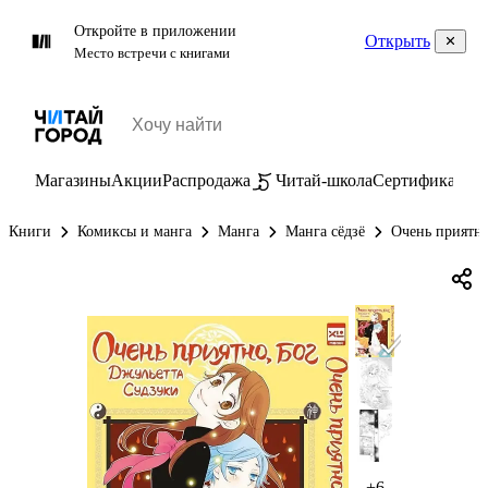
Откройте в приложении
Открыть
Место встречи с книгами
Магазины
Акции
Распродажа
Читай-школа
Сертификаты
П
Книги
Комиксы и манга
Манга
Манга сёдзё
Очень приятно
+6