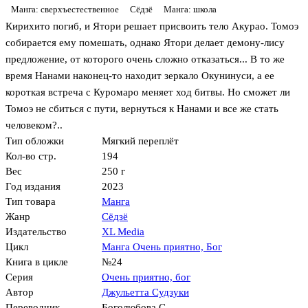
Манга: сверхъестественное
Сёдзё
Манга: школа
Кирихито погиб, и Ятори решает присвоить тело Акурао. Томоэ
собирается ему помешать, однако Ятори делает демону-лису
предложение, от которого очень сложно отказаться... В то же
время Нанами наконец-то находит зеркало Окунинуси, а ее
короткая встреча с Куромаро меняет ход битвы. Но сможет ли
Томоэ не сбиться с пути, вернуться к Нанами и все же стать
человеком?..
Тип обложки
Мягкий переплёт
Кол-во стр.
194
Вес
250 г
Год издания
2023
Тип товара
Манга
Жанр
Сёдзё
Издательство
XL Media
Цикл
Манга Очень приятно, Бог
Книга в цикле
№24
Серия
Очень приятно, бог
Автор
Джульетта Судзуки
Переводчик
Боголюбова С.