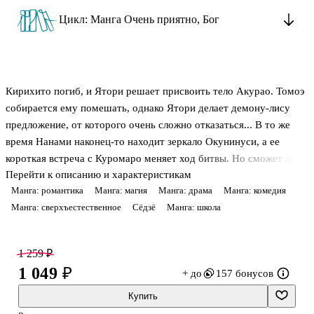
Цикл: Манга Очень приятно, Бог
Кирихито погиб, и Ятори решает присвоить тело Акурао. Томоэ
собирается ему помешать, однако Ятори делает демону-лису
предложение, от которого очень сложно отказаться... В то же
время Нанами наконец-то находит зеркало Окунинуси, а ее
короткая встреча с Куромаро меняет ход битвы. Но сможет ли
Перейти к описанию и характеристикам
Томоэ не сбиться с пути, вернуться к Нанами и все же стать
Манга: романтика
Манга: магия
Манга: драма
Манга: комедия
человеком?..
Манга: сверхъестественное
Сёдзё
Манга: школа
1 259 ₽
1 049 ₽
+ до
157 бонусов
Купить