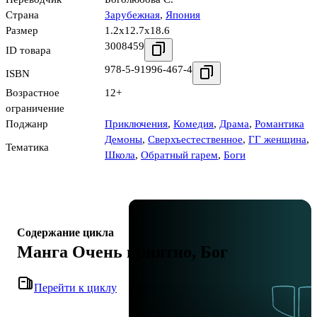
Страна
Зарубежная
,
Япония
Размер
1.2x12.7x18.6
3008459
ID товара
978-5-91996-467-4
ISBN
Возрастное
12+
ограничение
Поджанр
Приключения
,
Комедия
,
Драма
,
Романтика
Демоны
,
Сверхъестественное
,
ГГ женщина
,
Тематика
Школа
,
Обратный гарем
,
Боги
Содержание цикла
Манга Очень приятно, Бог
Перейти к циклу