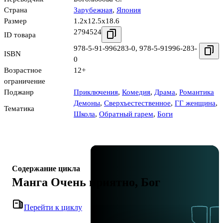
Страна
Зарубежная
,
Япония
Размер
1.2x12.5x18.6
2794524
ID товара
978-5-91-996283-0
,
978-5-91996-283-
ISBN
0
Возрастное
12+
ограничение
Поджанр
Приключения
,
Комедия
,
Драма
,
Романтика
Демоны
,
Сверхъестественное
,
ГГ женщина
,
Тематика
Школа
,
Обратный гарем
,
Боги
Содержание цикла
Манга Очень приятно, Бог
Перейти к циклу