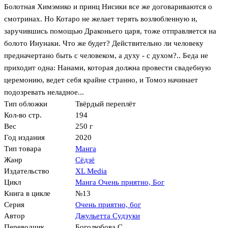
Болотная Химэмико и принц Нисики все же договариваются о
смотринах. Но Котаро не желает терять возлюбленную и,
заручившись помощью Драконьего царя, тоже отправляется на
болото Инунаки. Что же будет? Действительно ли человеку
предначертано быть с человеком, а духу - с духом?.. Беда не
приходит одна: Нанами, которая должна провести свадебную
церемонию, ведет себя крайне странно, и Томоэ начинает
подозревать неладное...
Тип обложки
Твёрдый переплёт
Кол-во стр.
194
Вес
250 г
Год издания
2020
Тип товара
Манга
Жанр
Сёдзё
Издательство
XL Media
Цикл
Манга Очень приятно, Бог
Книга в цикле
№13
Серия
Очень приятно, бог
Автор
Джульетта Судзуки
Переводчик
Боголюбова С.