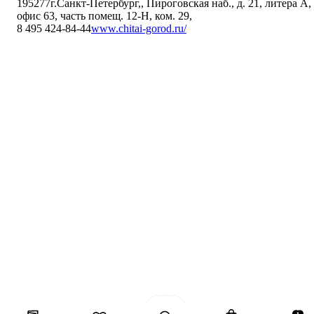
195277
г.Санкт-Петербург,
,
Пироговская наб., д. 21, литера А,
офис 63, часть помещ. 12-Н, ком. 29
,
8 495 424-84-44
www.chitai-gorod.ru/