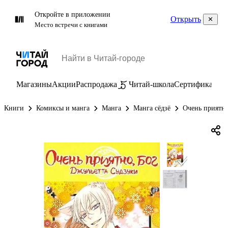
Откройте в приложении
Открыть
Место встречи с книгами
Магазины
Акции
Распродажа
Читай-школа
Сертификаты
П
Книги
Комиксы и манга
Манга
Манга сёдзё
Очень приятно