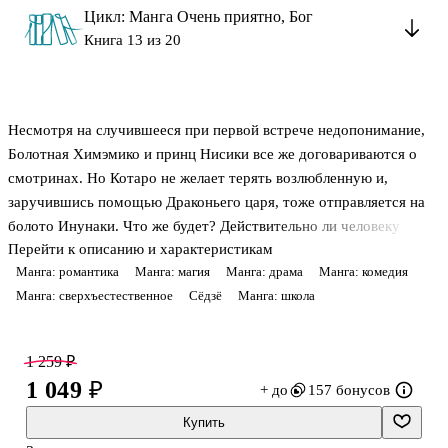
Цикл: Манга Очень приятно, Бог
Книга 13 из 20
Несмотря на случившееся при первой встрече недопонимание,
Болотная Химэмико и принц Нисики все же договариваются о
смотринах. Но Котаро не желает терять возлюбленную и,
заручившись помощью Драконьего царя, тоже отправляется на
болото Инунаки. Что же будет? Действительно ли человеку
Перейти к описанию и характеристикам
предначертано быть с человеком, а духу - с духом?.. Беда не
Манга: романтика
Манга: магия
Манга: драма
Манга: комедия
приходит одна: Нанами, которая должна провести свадебную
Манга: сверхъестественное
Сёдзё
Манга: школа
церемонию, ведет себя крайне странно, и Томоэ начинает
подозревать неладное...
1 259 ₽
1 049 ₽
+ до
157 бонусов
Купить