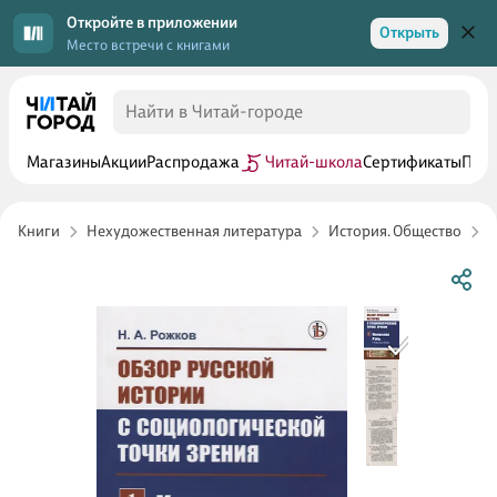
Откройте в приложении
Открыть
Место встречи с книгами
Магазины
Акции
Распродажа
Читай-школа
Сертификаты
Прог
Книги
Нехудожественная литература
История. Общество
Р