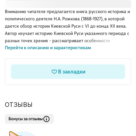
Вниманию читателя предлагается книга русского историка и
политического деятеля Н.А. Рожкова (1868-1927), в которой
дается обзор истории Киевской Руси с VI до конца XII века.
Автор изучает историю Киевской Руси указанного периода с
разных точек зрения - рассматривает особенности
Перейти к описанию и характеристикам
пространства и климатических условий страны в их
взаимном отношении с проблемами народонаселения и
процессом колонизации; анализирует основы
экономической, социальной, политической и духовной жизни
В закладки
древнерусского государства; представляет общие
исторические и социологические выводы. Книга будет
интересна историкам, социологам, политологам и всем
заинтересованным читателям. .
ОТЗЫВЫ
Бонусы за отзывы