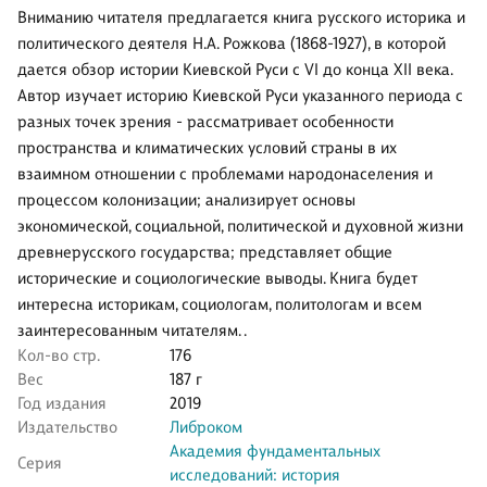
Вниманию читателя предлагается книга русского историка и
политического деятеля Н.А. Рожкова (1868-1927), в которой
дается обзор истории Киевской Руси с VI до конца XII века.
Автор изучает историю Киевской Руси указанного периода с
разных точек зрения - рассматривает особенности
пространства и климатических условий страны в их
взаимном отношении с проблемами народонаселения и
процессом колонизации; анализирует основы
экономической, социальной, политической и духовной жизни
древнерусского государства; представляет общие
исторические и социологические выводы. Книга будет
интересна историкам, социологам, политологам и всем
заинтересованным читателям. .
Кол-во стр.
176
Вес
187 г
Год издания
2019
Издательство
Либроком
Академия фундаментальных
Серия
исследований: история