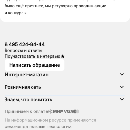
было ещё приятнее, мы регулярно проводим акции
и конкурсы.
8 495 424-84-44
Вопросы и ответы
Поучаствовать в интервью
Написать обращение
Интернет-магазин
Акции
Розничная сеть
Распродажа
Доставка и оплата
Адреса магазинов
Знаем, что почитать
Программа лояльности
Книжный Дозор
Подарочные сертификаты
О компании
Скоро в продаже
Принимаем к оплате
Правила продажи
Читай-город для бизнеса
Эксклюзивные новинки
На информационном ресурсе применяются
Политика конфиденциальности
Хотите у нас работать?
Лучшие из лучших
рекомендательные технологии
.
Читай-журнал