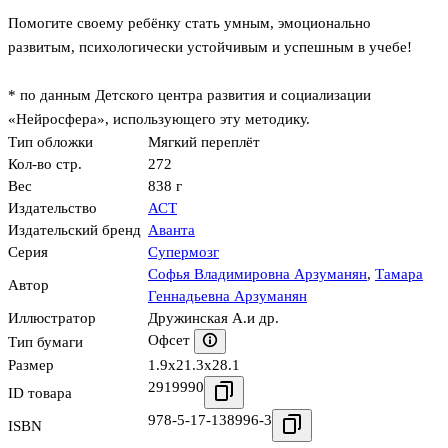
Помогите своему ребёнку стать умным, эмоционально
развитым, психологически устойчивым и успешным в учебе!
* по данным Детского центра развития и социализации
«Нейросфера», использующего эту методику.
Тип обложки
Мягкий переплёт
Кол-во стр.
272
Вес
838 г
Издательство
АСТ
Издательский бренд
Аванта
Серия
Супермозг
Софья Владимировна Арзуманян
,
Тамара
Автор
Геннадьевна Арзуманян
Иллюстратор
Дружинская А.и др.
Офсет
Тип бумаги
Размер
1.9x21.3x28.1
2919990
ID товара
978-5-17-138996-3
ISBN