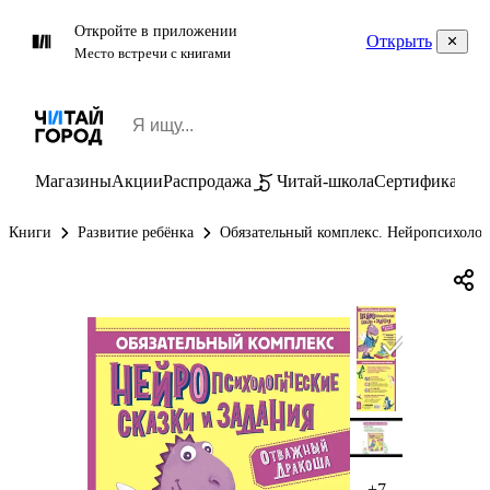
Откройте в приложении
Открыть
Место встречи с книгами
Магазины
Акции
Распродажа
Читай-школа
Сертификаты
П
Книги
Развитие ребёнка
Обязательный комплекс. Нейропсихолог
+7