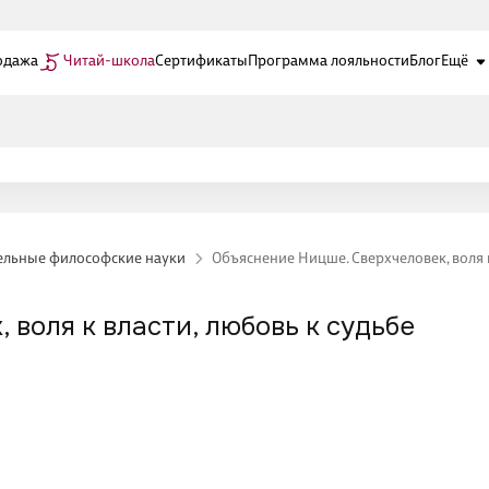
одажа
Читай-школа
Сертификаты
Программа лояльности
Блог
Ещё
ельные философские науки
Объяснение Ницше. Сверхчеловек, воля к
 воля к власти, любовь к судьбе