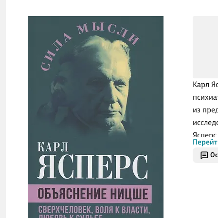
Карл Я
психиа
из пре
исслед
Ясперс
Перейт
оригин
Ос
«Так п
какой-
профес
положе
власти,