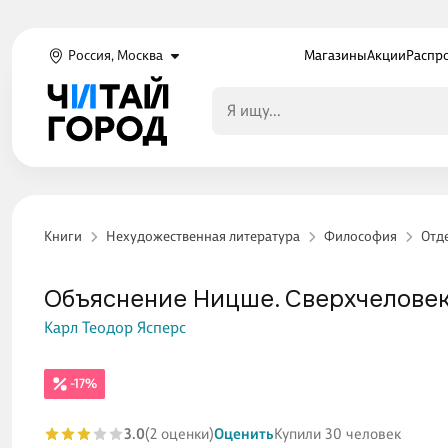
Россия, Москва
Магазины
Акции
Распр
Книги
Нехудожественная литература
Философия
Отд
Объяснение Ницше. Сверхчеловек,
Карл Теодор Ясперс
-17%
3.0
(2 оценки)
Оценить
Купили 30 человек