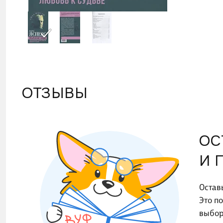
появил
образо
ОТЗЫВЫ
ОС
И 
Остав
Это п
выбор