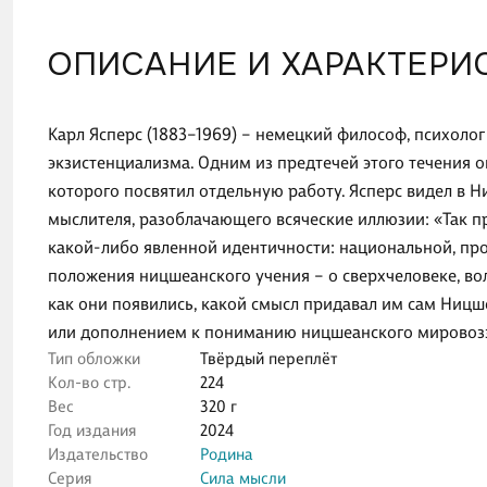
ОПИСАНИЕ И ХАРАКТЕРИ
Карл Ясперс (1883–1969) – немецкий философ, психолог
экзистенциализма. Одним из предтечей этого течения 
которого посвятил отдельную работу. Ясперс видел в 
мыслителя, разоблачающего всяческие иллюзии: «Так п
какой-либо явленной идентичности: национальной, пр
положения ницшеанского учения – о сверхчеловеке, воли
как они появились, какой смысл придавал им сам Ницш
или дополнением к пониманию ницшеанского мировоз
Тип обложки
Твёрдый переплёт
Кол-во стр.
224
Вес
320 г
Год издания
2024
Издательство
Родина
Серия
Сила мысли