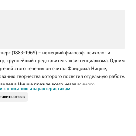
сперс (1883–1969) – немецкий философ, психолог и
тр, крупнейший представитель экзистенциализма. Одним
дтечей этого течения он считал Фридриха Ницше,
ованию творчества которого посвятил отдельную работу.
 видел в Ницше прежде всего независимого
и к описанию и характеристикам
ального мыслителя, разоблачающего всяческие иллюзии:
тавить отзыв
роисходит становление свободного ума вне границ
либо явленной идентичности: национальной,
сиональной, семейной». Показывая основные
ния ницшеанского учения – о сверхчеловеке, воли к
 любви к судьбе и прочие, – Ясперс объясняет, как они