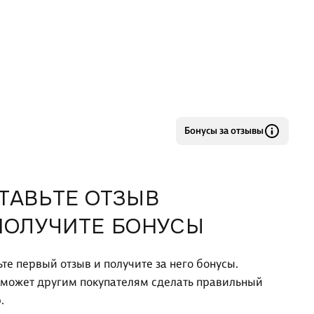
ись, какой смысл придавал им сам Ницше. Таким
м, книга является прекрасным введением или
Бонусы за отзывы
ТАВЬТЕ ОТЗЫВ
ПОЛУЧИТЕ БОНУСЫ
ьте первый отзыв и получите за него бонусы.
оможет другим покупателям сделать правильный
.