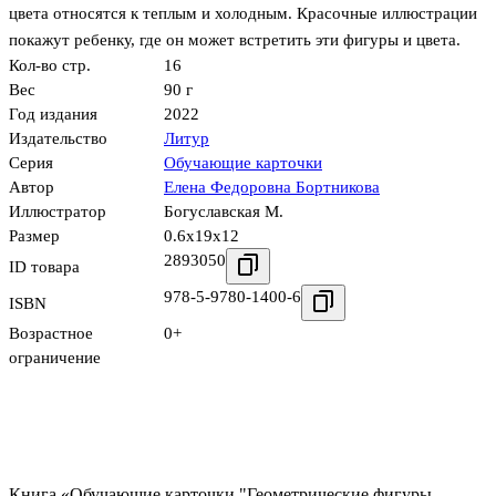
цвета относятся к теплым и холодным. Красочные иллюстрации
покажут ребенку, где он может встретить эти фигуры и цвета.
Кол-во стр.
16
Вес
90 г
Год издания
2022
Издательство
Литур
Серия
Обучающие карточки
Автор
Елена Федоровна Бортникова
Иллюстратор
Богуславская М.
Размер
0.6x19x12
2893050
ID товара
978-5-9780-1400-6
ISBN
Возрастное
0+
ограничение
Книга «Обучающие карточки "Геометрические фигуры.