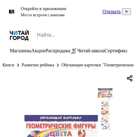
Откройте в приложении
Открыть
Место встречи с книгами
Магазины
Акции
Распродажа
Читай-школа
Сертификаты
П
Книги
Развитие ребёнка
Обучающие карточки "Геометрические ф