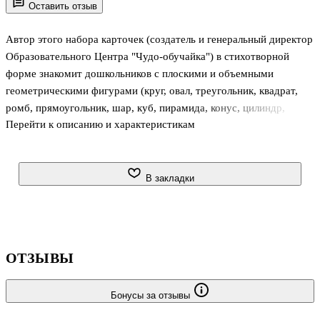
Оставить отзыв
Автор этого набора карточек (создатель и генеральный директор
Образовательного Центра "Чудо-обучайка") в стихотворной
форме знакомит дошкольников с плоскими и объемными
геометрическими фигурами (круг, овал, треугольник, квадрат,
ромб, прямоугольник, шар, куб, пирамида, конус, цилиндр,
Перейти к описанию и характеристикам
параллелепипед) и цветами (красный, желтый, синий, оранжевый,
фиолетовый, зеленый, белый, голубой, розовый, коричневый,
черный, серый), рассказывает, как они смешиваются и какие
цвета относятся к теплым и холодным. Красочные иллюстрации
В закладки
покажут ребенку, где он может встретить эти фигуры и цвета.
ОТЗЫВЫ
Бонусы за отзывы