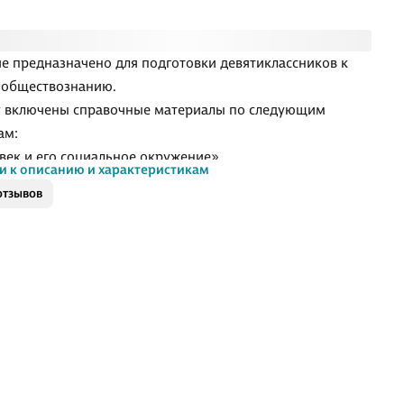
е предназначено для подготовки девятиклассников к
 обществознанию.
у включены справочные материалы по следующим
ам:
век и его социальное окружение»,
и к описанию и характеристикам
ство, в котором мы живём. Человек в современном
отзывов
ющемся мире»,
век в мире культуры»,
век в экономических отношениях»,
век в системе социальных отношений. Социальные
ти и нормы»,
век в политическом измерении»,
данин и государство»,
век как участник правовых отношений. Основы
ского права».