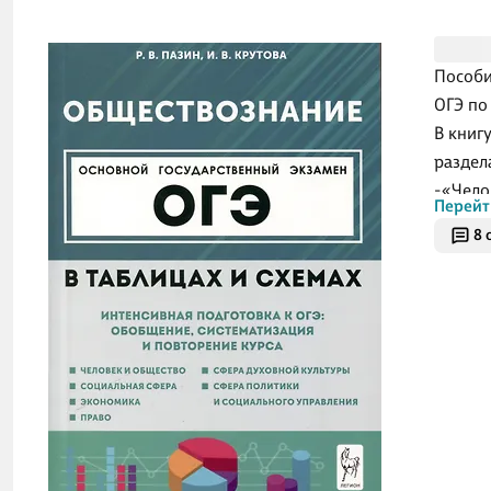
Пособи
ОГЭ по
В книг
раздел
-«Чело
Перейт
-«Обще
8 
изменя
-«Чело
-«Чело
-«Чело
ценнос
-«Чело
-«Граж
-«Чело
россий