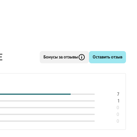
ает пособие «Краткий словарь основных понятий».
овательность размещения материала соответствует
 изучения курса обществоз
Е
Бонусы за отзывы
Оставить отзыв
7
1
0
0
0