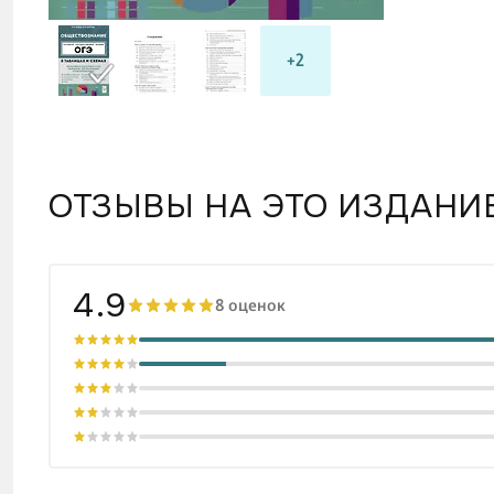
Заверш
+2
Послед
логике
ОТЗЫВЫ НА ЭТО ИЗДАНИ
4.9
8 оценок